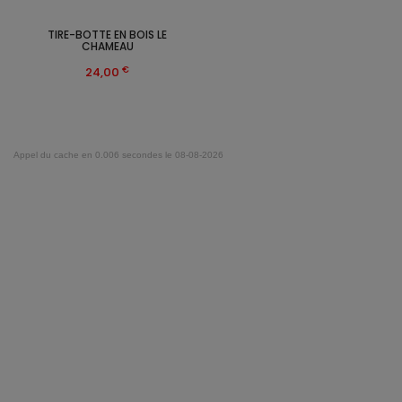
TIRE-BOTTE EN BOIS LE
CHAMEAU
€
24,00
Appel du cache en 0.006 secondes le 08-08-2026