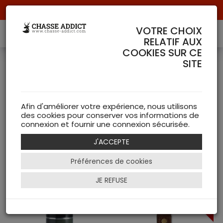
Livraison offerte à partir de 70 € de commande !
VOTRE CHOIX
RELATIF AUX
COOKIES SUR CE
SITE
Accessoires LE
CHAMEAU
Afin d'améliorer votre expérience, nous utilisons
( 3 articles )
des cookies pour conserver vos informations de
connexion et fournir une connexion sécurisée.
NEW
J'ACCEPTE
Préférences de cookies
Filtrer
JE REFUSE
- 10 %