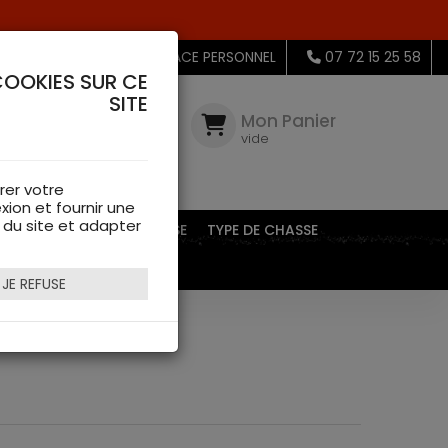
MON ESPACE PERSONNEL
07 72 15 25 58
COOKIES SUR CE
SITE
Mon
Compte
Mon Panier
connectez-
vide
vous
rer votre
xion et fournir une
s du site et adapter
EQUIPEMENTS DE CHASSE
TYPE DE CHASSE
JE REFUSE