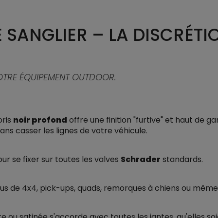
SANGLIER – LA DISCRÉTI
OTRE ÉQUIPEMENT OUTDOOR.
oris
noir profond
offre une finition "furtive" et haut de 
sans casser les lignes de votre véhicule.
r se fixer sur toutes les valves
Schrader
standards.
eus de 4x4, pick-ups, quads, remorques à chiens ou même
e ou satinée s'accorde avec toutes les jantes, qu'elles soi