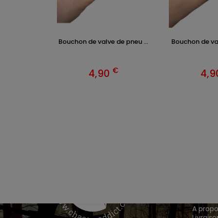
Bouchon de valve de pneu ...
Bouchon de val
€
4,90
4,
VÊTEM
Chasse
Achete
INFOR
A propo
Livraiso