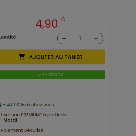
€
4,90
uantité
AJOUTER AU PANIER
EN STOCK
+ 4,10 €
livré chez vous
Livraison PREMIUM* à partir de
Mardi
Paiement Sécurisé