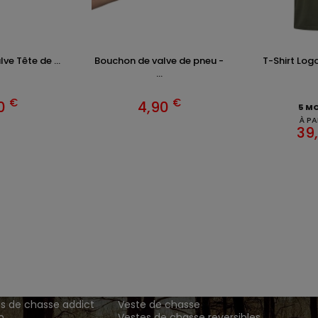
ve Tête de ...
Bouchon de valve de pneu -
T-Shirt Logo
...
€
€
90
4,90
5 M
À PA
39
ENTS ET
TENUES DE CHASSE
DE GRANDE MARQUE SONT CH
 Addict est le spécialiste des vêtements de chasse haut
z vos vêtements de chasse et tenue de chasse sur notre bout
MATIONS
ARTICLES DE CHASSE
s de chasse addict
Veste de chasse
n
Vestes de chasse reversibles