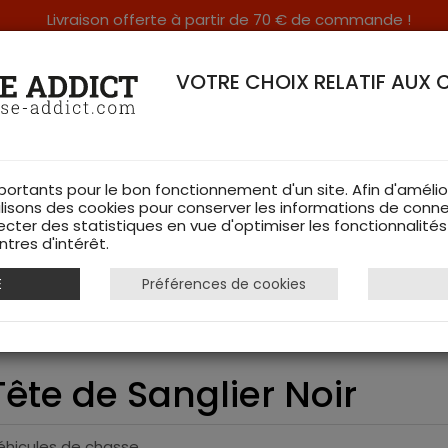
Livraison offerte à partir de 70 € de commande !
RERIE DANS LES VOSGES & SUR INTERNET
VOTRE CHOIX RELATIF AUX 
portants pour le bon fonctionnement d'un site. Afin d'amélio
ilisons des cookies pour conserver les informations de conne
ecter des statistiques en vue d'optimiser les fonctionnalité
TS DE CHASSE
RAYON FEMME
CHAUSSURES
ACCESSOIRES
tres d'intérêt.
E
Préférences de cookies
e valve Tête de Sanglier Noir
ête de Sanglier Noir
éhicules de chasse.