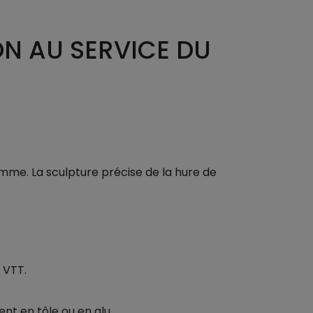
ON AU SERVICE DU
gamme. La sculpture précise de la hure de
 VTT.
ent en tôle ou en alu.