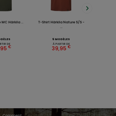
 MC Härkila ...
T-Shirt Härkila Nature S/S -
Casquette 
...
3
ODÈLES
5 MODÈLES
RTIR DE
À PARTIR DE
€
€
,95
39,95
EZ CHASSE ADDICT.
 de gamme,
,
,
.
HARKILA
SEELAND
DEERHUNTER
ique en ligne dédié à l'univers de la chasse.
CONSEILS DE
CHASSE
Comment