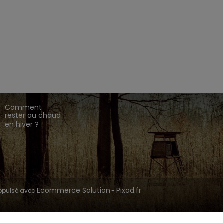
EZ CHASSE ADDICT.
 de gamme,
,
,
.
HARKILA
SEELAND
DEERHUNTER
ique en ligne dédié à l'univers de la chasse.
CONSEILS DE
CHASSE
Comment
rester au chaud
en hiver ?
Ecommerce Solution
Pixad.fr
opulsé avec
-