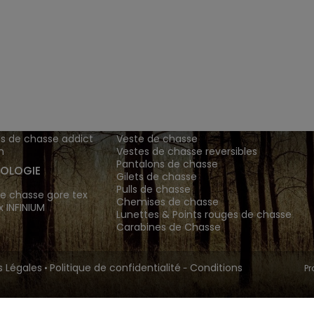
ENTS ET
TENUES DE CHASSE
DE GRANDE MARQUE SONT CH
 Addict est le spécialiste des vêtements de chasse haut
z vos vêtements de chasse et tenue de chasse sur notre bout
MATIONS
ARTICLES DE CHASSE
s de chasse addict
Veste de chasse
n
Vestes de chasse reversibles
Pantalons de chasse
OLOGIE
Gilets de chasse
Pulls de chasse
e chasse gore tex
Chemises de chasse
x INFINIUM
Lunettes & Points rouges de chasse
Carabines de Chasse
 Légales
Politique de confidentialité
Conditions
•
-
Pr