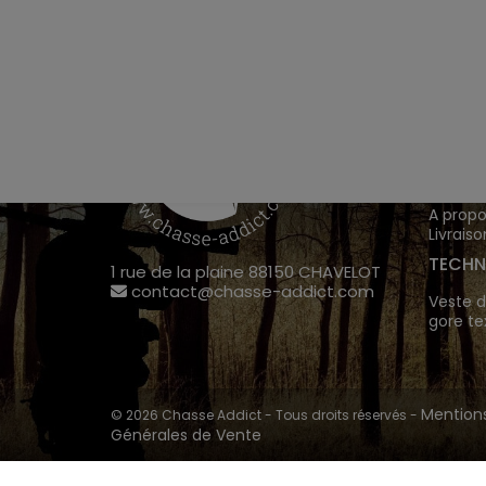
VÊTEM
Chasse
Achete
INFOR
A propo
Livraiso
TECHN
1 rue de la plaine 88150 CHAVELOT
contact@chasse-addict.com
Veste d
gore te
Mentions
© 2026 Chasse Addict - Tous droits réservés -
Générales de Vente