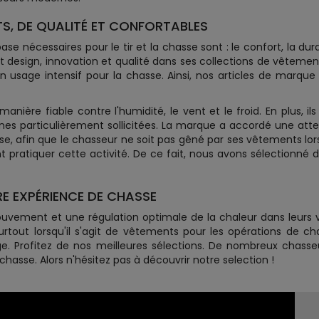
S, DE QUALITÉ ET CONFORTABLES
e nécessaires pour le tir et la chasse sont : le confort, la dur
nt design, innovation et qualité dans ses collections de vêteme
un usage intensif pour la chasse. Ainsi, nos articles de marqu
ière fiable contre l'humidité, le vent et le froid. En plus, il
nes particulièrement sollicitées. La marque a accordé une att
e, afin que le chasseur ne soit pas gêné par ses vêtements lorsq
pratiquer cette activité. De ce fait, nous avons sélectionné
E EXPÉRIENCE DE CHASSE
ouvement et une régulation optimale de la chaleur dans leurs
tout lorsqu'il s'agit de vêtements pour les opérations de cha
e. Profitez de nos meilleures sélections. De nombreux chass
sse. Alors n'hésitez pas à découvrir notre selection !