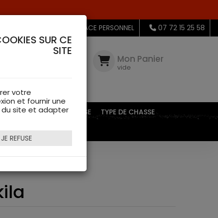
MON ESPACE PERSONNEL
07 72 15 25 58
COOKIES SUR CE
SITE
Mon
Compte
Mon Panier
connectez-
vide
vous
rer votre
xion et fournir une
s du site et adapter
EQUIPEMENTS DE CHASSE
TYPE DE CHASSE
JE REFUSE
ila