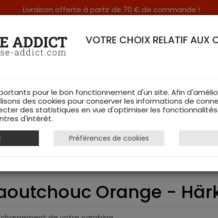
Livraison offerte à partir de 70 € de commande !
RERIE DANS LES VOSGES & SUR INTERNET
VOTRE CHOIX RELATIF AUX 
portants pour le bon fonctionnement d'un site. Afin d'amélio
ilisons des cookies pour conserver les informations de conne
ecter des statistiques en vue d'optimiser les fonctionnalité
TS DE CHASSE
RAYON FEMME
CHAUSSURES
ACCESSOIRES
tres d'intérêt.
E
Préférences de cookies
culasse caoutchouc Orange - Härkila
aoutchouc Orange - Härk
 rechargement de votre carabine.