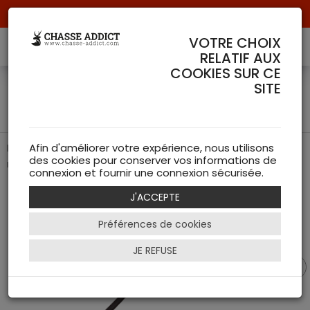
Livraison offerte à partir de 70 € de commande !
VOTRE CHOIX
RELATIF AUX
COOKIES SUR CE
Bretelle Blaser Canvas &
SITE
Cuir Marron
L'accessoire premium alliant cuir de vachette, toile et
Afin d'améliorer votre expérience, nous utilisons
des cookies pour conserver vos informations de
néoprène.
connexion et fournir une connexion sécurisée.
J'ACCEPTE
Préférences de cookies
JE REFUSE