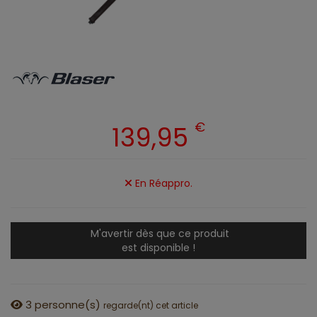
€
139,95
En Réappro.
M'avertir dès que ce produit
est disponible !
3
personne(s)
regarde(nt) cet article