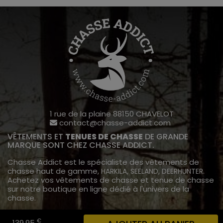
1 rue de la plaine 88150 CHAVELOT
contact@chasse-addict.com
VÊTEMENTS ET
TENUES DE CHASSE
DE GRANDE
MARQUE SONT CHEZ CHASSE ADDICT.
Chasse Addict est le spécialiste des vêtements de
chasse haut de gamme,
,
,
.
HARKILA
SEELAND
DEERHUNTER
Achetez vos vêtements de chasse et tenue de chasse
sur notre boutique en ligne dédié à l'univers de la
chasse.
INFORMATIONS
€
139,95