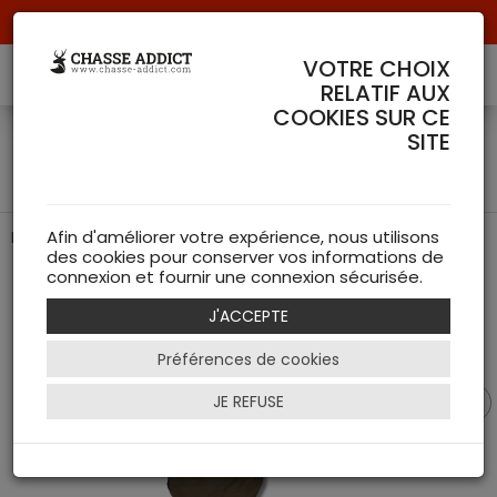
Livraison offerte à partir de 70 € de commande !
VOTRE CHOIX
RELATIF AUX
COOKIES SUR CE
Housse de protection pour
SITE
siège de voiture - Härkila
Protégez votre siège auto en toute élégance
Afin d'améliorer votre expérience, nous utilisons
des cookies pour conserver vos informations de
connexion et fournir une connexion sécurisée.
J'ACCEPTE
Préférences de cookies
JE REFUSE