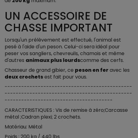
de
200 kg
maximum.
UN ACCESSOIRE DE
CHASSE IMPORTANT
Lorsqu'un prélèvement est effectué, l'animal est
pesé à l'aide d'un peson. Celui-ci sera idéal pour
peser vos sangliers, chevreuils, chamois et même
d'autres
animaux plus lourds
comme des cerfs.
Chasseur de grand gibier, ce
peson en fer
avec les
deux crochets
est fait pour vous.
----------------------------------------------
----------------------------------------------
---------------------------------------
CARACTERISTIQUES : Vis de remise à zéro;Carcasse
métal ;Cadran plexi; 2 crochets.
Matériau: Métal
Poids : 200 kg / 440 lbs