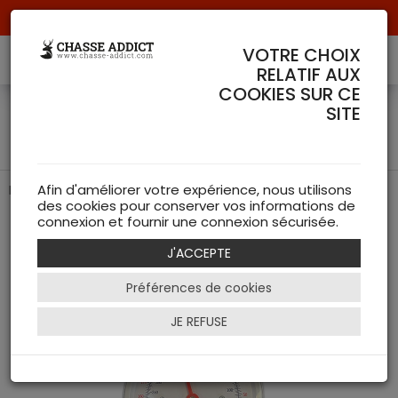
Livraison offerte à partir de 70 € de commande !
VOTRE CHOIX
RELATIF AUX
COOKIES SUR CE
Peson Rond 200 Kg Fuzyon
SITE
Chasse
Peson Rond 200KG de chez FUZYON CHASSE
Afin d'améliorer votre expérience, nous utilisons
des cookies pour conserver vos informations de
connexion et fournir une connexion sécurisée.
J'ACCEPTE
Préférences de cookies
JE REFUSE