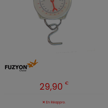
€
29,90
En Réappro.