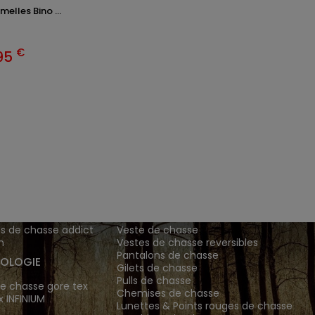
melles Bino ...
€
95
ENTS ET
TENUES DE CHASSE
DE GRANDE MARQUE SONT CH
 Addict est le spécialiste des vêtements de chasse haut
z vos vêtements de chasse et tenue de chasse sur notre bout
MATIONS
ARTICLES DE CHASSE
s de chasse addict
Veste de chasse
n
Vestes de chasse reversibles
Pantalons de chasse
OLOGIE
Gilets de chasse
Pulls de chasse
e chasse gore tex
Chemises de chasse
x INFINIUM
Lunettes & Points rouges de chasse