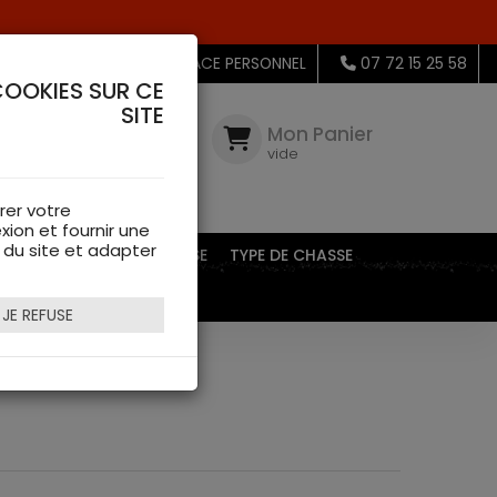
MON ESPACE PERSONNEL
07 72 15 25 58
COOKIES SUR CE
SITE
Mon
Compte
Mon Panier
connectez-
vide
vous
rer votre
xion et fournir une
s du site et adapter
EQUIPEMENTS DE CHASSE
TYPE DE CHASSE
JE REFUSE