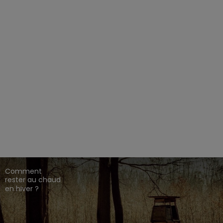
EZ CHASSE ADDICT.
 de gamme,
,
,
.
HARKILA
SEELAND
DEERHUNTER
ique en ligne dédié à l'univers de la chasse.
CONSEILS DE
CHASSE
Comment
rester au chaud
en hiver ?