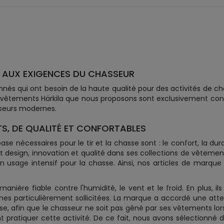
 AUX EXIGENCES DU CHASSEUR
nnés qui ont besoin de la haute qualité pour des activités de 
 vêtements Härkila que nous proposons sont exclusivement conç
seurs modernes.
S, DE QUALITÉ ET CONFORTABLES
e nécessaires pour le tir et la chasse sont : le confort, la dur
nt design, innovation et qualité dans ses collections de vêteme
un usage intensif pour la chasse. Ainsi, nos articles de marqu
ière fiable contre l'humidité, le vent et le froid. En plus, il
nes particulièrement sollicitées. La marque a accordé une att
e, afin que le chasseur ne soit pas gêné par ses vêtements lorsq
pratiquer cette activité. De ce fait, nous avons sélectionné