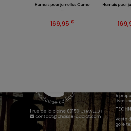
Harnais pour jumelles Camo
Harnais pour ju
...
€
169,95
169,
VÊTEM
Chasse
Achete
INFOR
A propo
Livraiso
TECHN
1 rue de la plaine 88150 CHAVELOT
contact@chasse-addict.com
Veste d
gore te