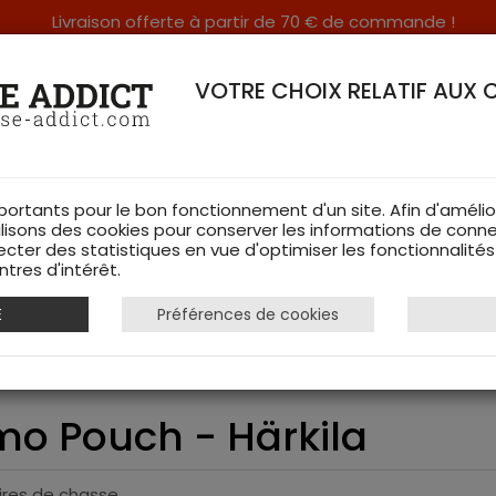
Livraison offerte à partir de 70 € de commande !
RERIE DANS LES VOSGES & SUR INTERNET
VOTRE CHOIX RELATIF AUX 
portants pour le bon fonctionnement d'un site. Afin d'amélio
ilisons des cookies pour conserver les informations de conne
ecter des statistiques en vue d'optimiser les fonctionnalité
TS DE CHASSE
RAYON FEMME
CHAUSSURES
ACCESSOIRES
tres d'intérêt.
E
Préférences de cookies
Utility Camo Pouch - Härkila
amo Pouch - Härkila
ires de chasse.