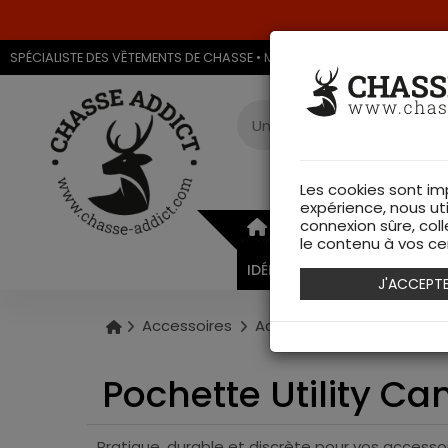
SPÉCIALISTE DES VÊTEMENTS DE CHASSE • MAGASIN DE CHASSE & ARMU
Les cookies sont im
expérience, nous ut
connexion sûre, coll
ARMURERIE
VÊTEMEN
le contenu à vos cen
IDÉES CADEAUX
J'ACCEPT
Accessoires
Accessoires
Pochette 
Pochette Utility C
Pratique, durable et discrète pour vos accesso