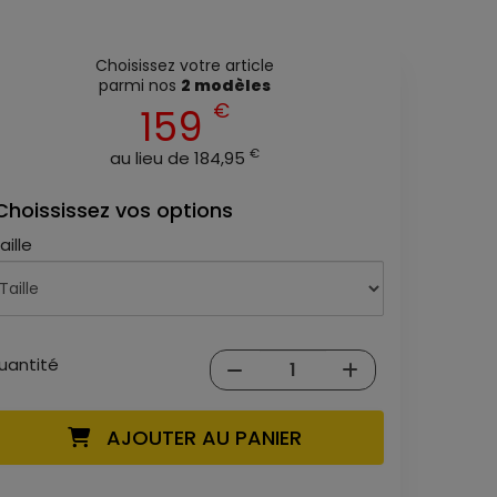
Choisissez votre article
parmi nos
2 modèles
€
159
€
au lieu de 184,95
Choississez vos options
aille
uantité
AJOUTER AU PANIER