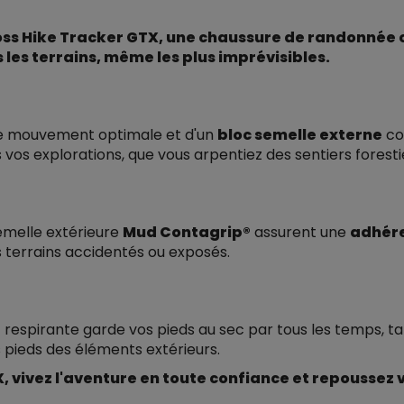
oss Hike Tracker GTX, une chaussure de randonnée co
les terrains, même les plus imprévisibles.
de mouvement optimale et d'un
bloc semelle externe
con
s explorations, que vous arpentiez des sentiers foresti
emelle extérieure
Mud Contagrip®
assurent une
adhér
es terrains accidentés ou exposés.
 respirante garde vos pieds au sec par tous les temps, ta
pieds des éléments extérieurs.
 vivez l'aventure en toute confiance et repoussez v