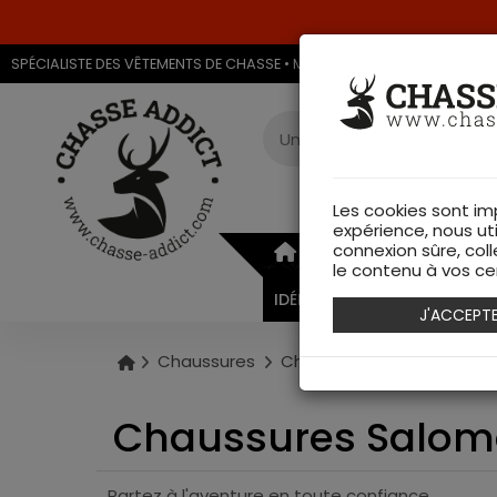
SPÉCIALISTE DES VÊTEMENTS DE CHASSE • MAGASIN DE CHASSE & ARMU
Les cookies sont im
expérience, nous ut
connexion sûre, coll
ARMURERIE
VÊTEMEN
le contenu à vos cen
IDÉES CADEAUX
J'ACCEPT
Chaussures
Chaussures
Chaussure
Chaussures Salomo
Partez à l'aventure en toute confiance