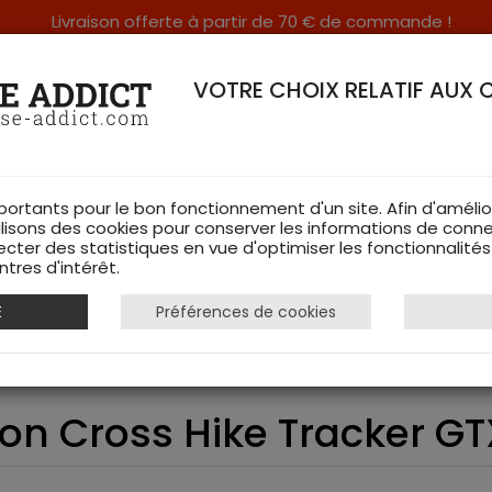
Livraison offerte à partir de 70 € de commande !
RERIE DANS LES VOSGES & SUR INTERNET
VOTRE CHOIX RELATIF AUX 
portants pour le bon fonctionnement d'un site. Afin d'amélio
ilisons des cookies pour conserver les informations de conne
ecter des statistiques en vue d'optimiser les fonctionnalité
TS DE CHASSE
RAYON FEMME
CHAUSSURES
ACCESSOIRES
tres d'intérêt.
E
Préférences de cookies
s Salomon Cross Hike Tracker GTX - Salomon
n Cross Hike Tracker G