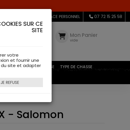
MON ESPACE PERSONNEL
07 72 15 25 58
COOKIES SUR CE
SITE
Mon
Compte
Mon Panier
connectez-
vide
vous
rer votre
xion et fournir une
s du site et adapter
EQUIPEMENTS DE CHASSE
TYPE DE CHASSE
JE REFUSE
TX - Salomon