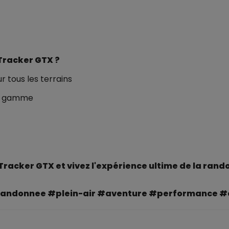
 Tracker GTX ?
r tous les terrains
de gamme
Tracker GTX et vivez l'expérience ultime de la rand
andonnee #plein-air #aventure #performance #