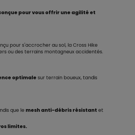
nçue pour vous offrir une agilité et
çu pour s'accrocher au sol, la Cross Hike
ers ou des terrains montagneux accidentés.
ence optimale
sur terrain boueux, tandis
ndis que le
mesh anti-débris résistant
et
os limites.