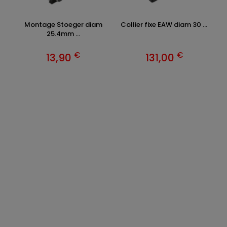
Montage Stoeger diam
Collier fixe EAW diam 30 ...
C
25.4mm ...
€
€
13,90
131,00