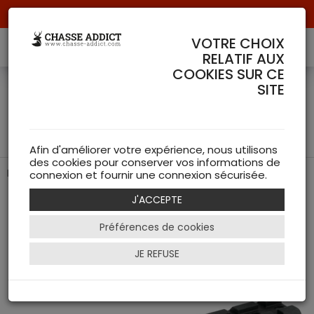
Livraison offerte à partir de 70 € de commande !
VOTRE CHOIX
RELATIF AUX
COOKIES SUR CE
Embase Longue Type
SITE
Weaver avec vis (Browning
Bar)
Afin d'améliorer votre expérience, nous utilisons
des cookies pour conserver vos informations de
La solution idéale pour monter une lunette de tir
connexion et fournir une connexion sécurisée.
J'ACCEPTE
Préférences de cookies
JE REFUSE