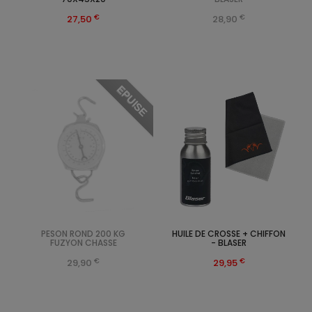
€
€
27,50
28,90
EPUISE
PESON ROND 200 KG
HUILE DE CROSSE + CHIFFON
FUZYON CHASSE
- BLASER
€
€
29,90
29,95