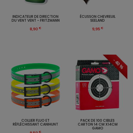
INDICATEUR DE DIRECTION
ÉCUSSON CHEVREUIL
DU VENT VENT - FRITZMANN
SEELAND
€
€
8,90
9,95
- 40 %
COLLIER FLUO ET
PACK DE 100 CIBLES
RÉFLÉCHISSANT CANIHUNT
CARTON 14 CM X14CM
GAMO
€
9,50