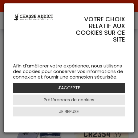
Livraison offerte à partir de 70 € de commande !
VOTRE CHOIX
RELATIF AUX
COOKIES SUR CE
SITE
Accessoires
( 142 articles )
Afin d'améliorer votre expérience, nous utilisons
des cookies pour conserver vos informations de
NEW
connexion et fournir une connexion sécurisée.
J'ACCEPTE
Filtrer
Préférences de cookies
JE REFUSE