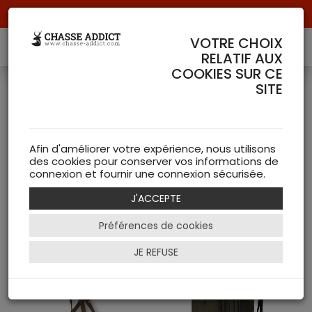
Livraison offerte à partir de 70 € de commande !
VOTRE CHOIX
RELATIF AUX
COOKIES SUR CE
SITE
Sièges
( 3 articles )
Afin d'améliorer votre expérience, nous utilisons
des cookies pour conserver vos informations de
NEW
connexion et fournir une connexion sécurisée.
J'ACCEPTE
Filtrer
Préférences de cookies
JE REFUSE