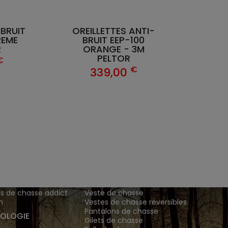
BRUIT
OREILLETTES ANTI-
REME
BRUIT EEP-100
R
ORANGE - 3M
PELTOR
€
€
339,00
ENTS ET
TENUES DE CHASSE
DE GRANDE MARQUE SONT CH
 Addict est le spécialiste des vêtements de chasse haut
z vos vêtements de chasse et tenue de chasse sur notre bout
MATIONS
ARTICLES DE CHASSE
s de chasse addict
Veste de chasse
n
Vestes de chasse reversibles
Pantalons de chasse
OLOGIE
Gilets de chasse