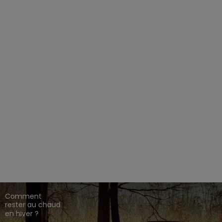
EZ CHASSE ADDICT.
 de gamme,
,
,
.
HARKILA
SEELAND
DEERHUNTER
ique en ligne dédié à l'univers de la chasse.
CONSEILS DE
CHASSE
Comment
rester au chaud
en hiver ?