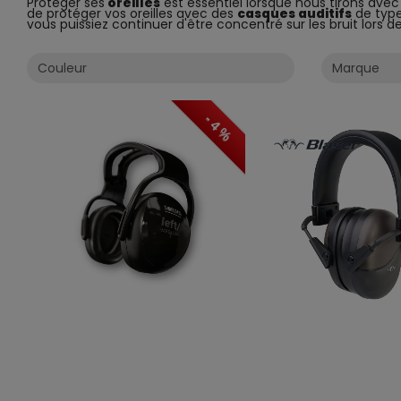
Protéger ses
oreilles
est essentiel lorsque nous tirons ave
de protéger vos oreilles avec des
casques auditifs
de typ
vous puissiez continuer d'être concentré sur les bruit lors 
- 4 %