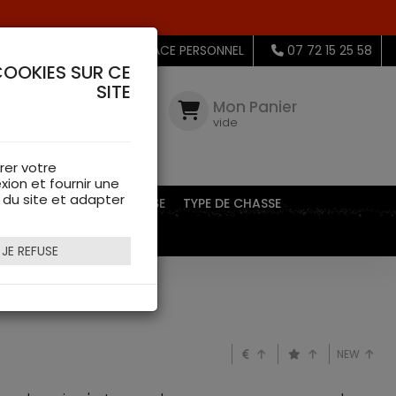
MON ESPACE PERSONNEL
07 72 15 25 58
COOKIES SUR CE
SITE
Mon
Compte
Mon Panier
connectez-
vide
vous
rer votre
xion et fournir une
s du site et adapter
EQUIPEMENTS DE CHASSE
TYPE DE CHASSE
JE REFUSE
NEW