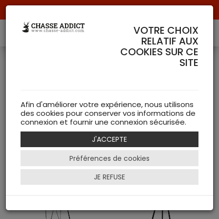
Livraison offerte à partir de 70 € de commande !
VOTRE CHOIX
RELATIF AUX
COOKIES SUR CE
SITE
Cannes de tir
( 6 articles )
Afin d'améliorer votre expérience, nous utilisons
des cookies pour conserver vos informations de
NEW
connexion et fournir une connexion sécurisée.
J'ACCEPTE
Filtrer
Préférences de cookies
JE REFUSE