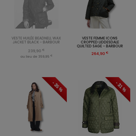
VESTE HUILÉE BEADNELL WAX
VESTE FEMME ICONS
JACKET BLACK - BARBOUR
CROPPED LIDDESDALE
QUILTED SAGE - BARBOUR
€
239,90
€
264,90
€
au lieu de 359,95
- 35 %
- 31 %