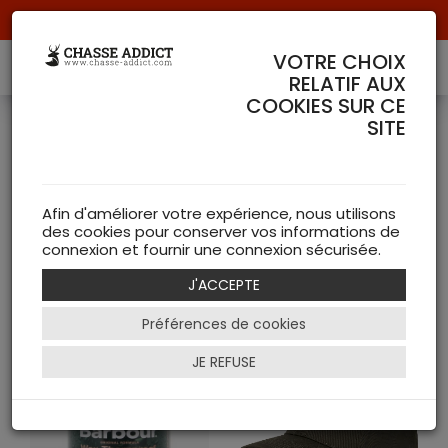
Livraison offerte à partir de 70 € de commande !
VOTRE CHOIX
RELATIF AUX
COOKIES SUR CE
SITE
Lifestyle
( 46 articles )
Afin d'améliorer votre expérience, nous utilisons
des cookies pour conserver vos informations de
NEW
connexion et fournir une connexion sécurisée.
J'ACCEPTE
Filtrer
Préférences de cookies
JE REFUSE