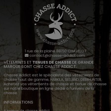
1 rue de la plaine 88150 CHAVELOT
contact@chasse-addict.com
VÊTEMENTS ET
TENUES DE CHASSE
DE GRANDE
MARQUE SONT CHEZ CHASSE ADDICT.
Chasse Addict est le spécialiste des vêtements de
chasse haut de gamme,
,
,
.
HARKILA
SEELAND
DEERHUNTER
Achetez vos vêtements de chasse et tenue de chasse
sur notre boutique en ligne dédié à l'univers de la
chasse.
INFORMATIONS
A propos de chasse addict