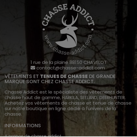
1 rue de la plaine 88150 CHAVELOT
contact@chasse-addict.com
VÊTEMENTS ET
TENUES DE CHASSE
DE GRANDE
MARQUE SONT CHEZ CHASSE ADDICT.
Chasse Addict est le spécialiste des vêtements de
chasse haut de gamme,
,
,
.
HARKILA
SEELAND
DEERHUNTER
Achetez vos vêtements de chasse et tenue de chasse
sur notre boutique en ligne dédié à l'univers de la
chasse.
INFORMATIONS
A propos de chasse addict