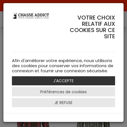
Livraison offerte à partir de 70 € de commande !
VOTRE CHOIX
RELATIF AUX
COOKIES SUR CE
SITE
Chemises femme
( 27
articles )
Afin d'améliorer votre expérience, nous utilisons
des cookies pour conserver vos informations de
connexion et fournir une connexion sécurisée.
NEW
J'ACCEPTE
Filtrer
Préférences de cookies
JE REFUSE