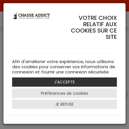
Livraison offerte à partir de 70 € de commande !
VOTRE CHOIX
RELATIF AUX
COOKIES SUR CE
Sèche chaussures Seeland
SITE
Seche chaussures de chez Seeland
Afin d'améliorer votre expérience, nous utilisons
des cookies pour conserver vos informations de
connexion et fournir une connexion sécurisée.
J'ACCEPTE
Préférences de cookies
JE REFUSE