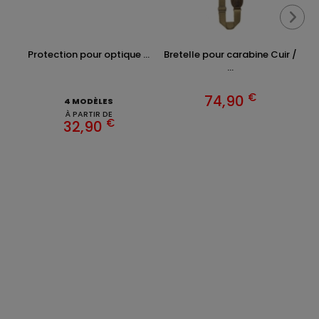
Protection pour optique ...
Bretelle pour carabine Cuir /
Br
...
€
74,90
4 MODÈLES
À PARTIR DE
€
32,90