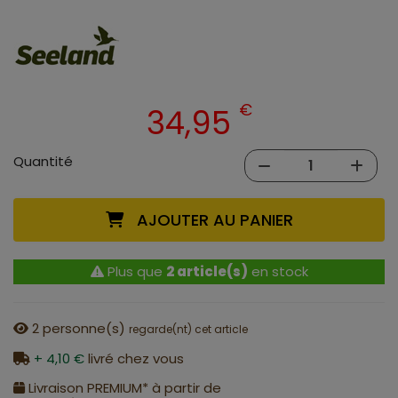
€
34,95
Quantité
AJOUTER AU PANIER
Plus que
2 article(s)
en stock
2
personne(s)
regarde(nt) cet article
+ 4,10 €
livré chez vous
Livraison PREMIUM* à partir de