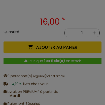
€
16,00
Quantité
AJOUTER AU PANIER
Plus que
1 article(s)
en stock
1
personne(s)
regarde(nt) cet article
+ 4,10 €
livré chez vous
Livraison PREMIUM* à partir de
Mardi
Paiement Sécurisé