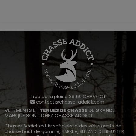
1 rue de la plaine 88150 CHAVELOT
contact@chasse-addict.com
VÊTEMENTS ET
TENUES DE CHASSE
DE GRANDE
MARQUE SONT CHEZ CHASSE ADDICT.
Chasse Addict est le spécialiste des vêtements de
chasse haut de gamme,
,
,
.
HARKILA
SEELAND
DEERHUNTER