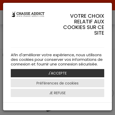
Livraison offerte à partir de 70 € de commande !
VOTRE CHOIX
RELATIF AUX
COOKIES SUR CE
Couvre crosse amortisseur
SITE
en caoutchouc
Réduisez le recul de votre arme de chasse
Afin d'améliorer votre expérience, nous utilisons
des cookies pour conserver vos informations de
connexion et fournir une connexion sécurisée.
J'ACCEPTE
Préférences de cookies
JE REFUSE