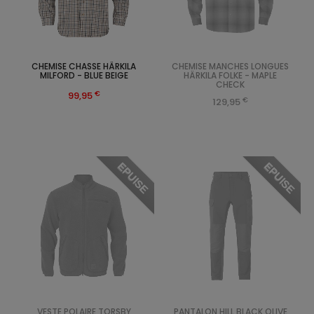
CHEMISE CHASSE HÄRKILA
CHEMISE MANCHES LONGUES
MILFORD - BLUE BEIGE
HÄRKILA FOLKE - MAPLE
CHECK
€
99,95
€
129,95
EPUISE
EPUISE
VESTE POLAIRE TORSBY
PANTALON HILL BLACK OLIVE