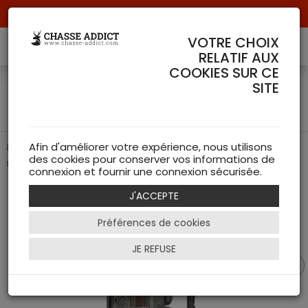
Livraison offerte à partir de 70 € de commande !
VOTRE CHOIX
RELATIF AUX
COOKIES SUR CE
Zeiss Secacam 1 - Piège
SITE
photographique
La qualité ZEISS accessible : transmission LTE, vision
Afin d'améliorer votre expérience, nous utilisons
des cookies pour conserver vos informations de
nocturne IR-Boost et simplicité Plug & Play.
connexion et fournir une connexion sécurisée.
J'ACCEPTE
Préférences de cookies
JE REFUSE