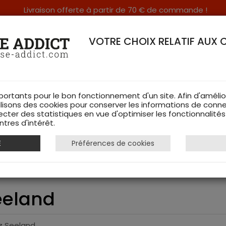
Livraison offerte à partir de 70 € de commande !
RERIE DANS LES VOSGES & SUR INTERNET
VOTRE CHOIX RELATIF AUX 
portants pour le bon fonctionnement d'un site. Afin d'amélio
ilisons des cookies pour conserver les informations de conne
ecter des statistiques en vue d'optimiser les fonctionnalité
TS DE CHASSE
RAYON FEMME
CHAUSSURES
ACCESSOIRES
tres d'intérêt.
E
Préférences de cookies
rth Pac Seeland
eeland
z Seeland