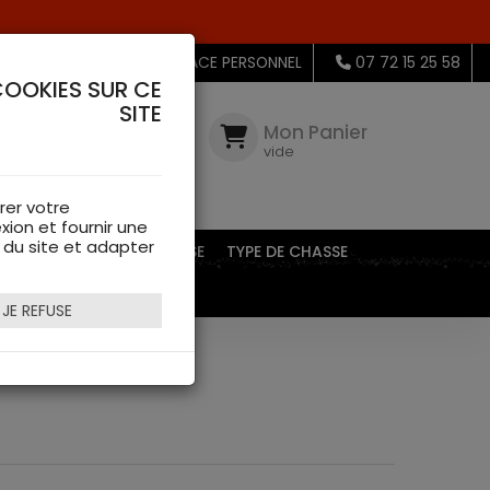
MON ESPACE PERSONNEL
07 72 15 25 58
COOKIES SUR CE
SITE
Mon
Compte
Mon Panier
connectez-
vide
vous
rer votre
xion et fournir une
s du site et adapter
EQUIPEMENTS DE CHASSE
TYPE DE CHASSE
JE REFUSE