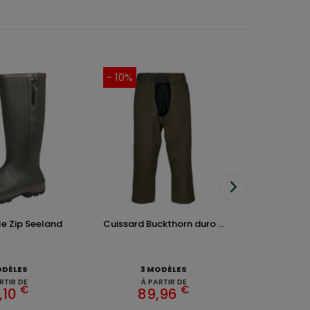
- 10%
- 10%
e Zip Seeland
Cuissard Buckthorn duro ...
Sac à Botte
3
ODÈLES
3 MODÈLES
RTIR DE
À PARTIR DE
€
€
,10
89,96