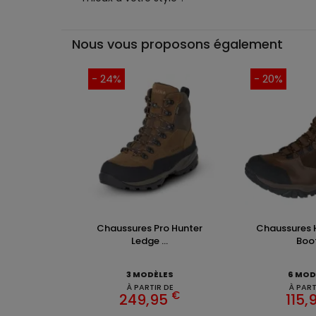
Nous vous proposons également
- 24%
- 20%
Chaussures Pro Hunter
Chaussures 
Ledge ...
Boot 
3 MODÈLES
6 MOD
À PARTIR DE
À PART
€
249,95
115,