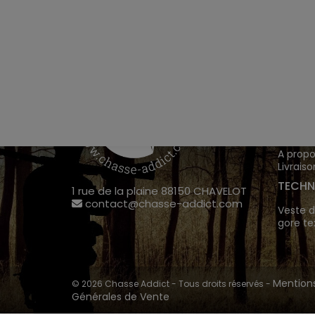
VÊTEM
Chasse
Achete
INFOR
A propo
Livraiso
TECHN
1 rue de la plaine 88150 CHAVELOT
contact@chasse-addict.com
Veste d
gore te
Mentions
© 2026 Chasse Addict - Tous droits réservés -
Générales de Vente