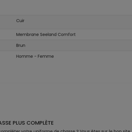
Cuir
Membrane Seeland Comfort
Brun
Homme - Femme
ASSE PLUS COMPLÈTE
ompléter votre uniforme de chasse ? Vous êtes sur le bon site. 