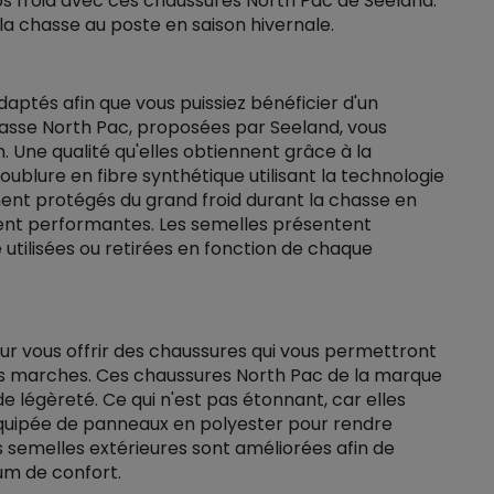
 froid avec ces chaussures North Pac de Seeland.
a chasse au poste en saison hivernale.
aptés afin que vous puissiez bénéficier d'un
sse North Pac, proposées par Seeland, vous
. Une qualité qu'elles obtiennent grâce à la
ublure en fibre synthétique utilisant la technologie
ment protégés du grand froid durant la chasse en
ent performantes. Les semelles présentent
utilisées ou retirées en fonction de chaque
ur vous offrir des chaussures qui vous permettront
ues marches. Ces chaussures North Pac de la marque
 légèreté. Ce qui n'est pas étonnant, car elles
équipée de panneaux en polyester pour rendre
es semelles extérieures sont améliorées afin de
um de confort.