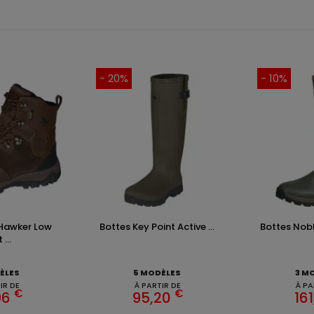
- 20%
- 10%
Hawker Low
Bottes Key Point Active ...
Bottes Nobl
...
ÈLES
5 MODÈLES
3 M
IR DE
À PARTIR DE
À PA
€
€
96
95,20
161