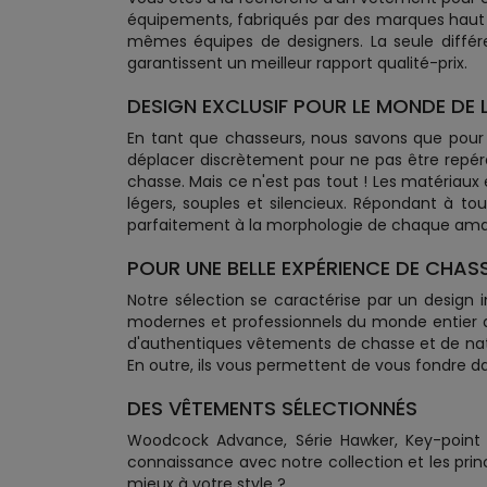
équipements, fabriqués par des marques haut 
mêmes équipes de designers. La seule différ
garantissent un meilleur rapport qualité-prix.
DESIGN EXCLUSIF POUR LE MONDE DE 
En tant que chasseurs, nous savons que pour
déplacer discrètement pour ne pas être repér
chasse. Mais ce n'est pas tout ! Les matériaux
légers, souples et silencieux. Répondant à t
parfaitement à la morphologie de chaque ama
POUR UNE BELLE EXPÉRIENCE DE CHASS
Notre sélection se caractérise par un design
modernes et professionnels du monde entier afin
d'authentiques vêtements de chasse et de natur
En outre, ils vous permettent de vous fondre d
DES VÊTEMENTS SÉLECTIONNÉS
Woodcock Advance, Série Hawker, Key-point sé
connaissance avec notre collection et les prin
mieux à votre style ?