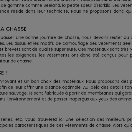
de gamme comme Seeland, la petite soeur d'Härkila. Les vêteme
ence réside dans leur technicité. Nous ne proposons donc q
LA CHASSE
 passer une bonne journée de chasse, nous devons rester au
és. Les tissus et les motifs de camouflage des vêtements See
 et brevets sont de qualité supérieure. Ces matériaux sont très 
outes les exigences, les vêtements ont donc été conçus pour
teur de chasse.
E !
 innovant et un bon choix des matériaux. Nous proposons des 
 de leur offrir une aisance optimale. Au-delà des détails fonct
e sauvage. Ils sont fabriqués à partir de membranes qui garant
ans l'environnement et de passer inaperçus aux yeux des animau
ries, etc, vous trouverez ici une sélection des meilleurs pr
cipales caractéristiques de ces vêtements de chasse. Alors qu'a