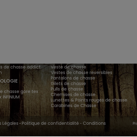
ENTS ET
TENUES DE CHASSE
DE GRANDE MARQUE SONT CH
 Addict est le spécialiste des vêtements de chasse haut
z vos vêtements de chasse et tenue de chasse sur notre bout
MATIONS
ARTICLES DE CHASSE
s de chasse addict
Veste de chasse
n
Vestes de chasse reversibles
Pantalons de chasse
OLOGIE
Gilets de chasse
Pulls de chasse
e chasse gore tex
Chemises de chasse
x INFINIUM
Lunettes & Points rouges de chasse
Carabines de Chasse
 Légales
Politique de confidentialité
Conditions
•
-
Pr