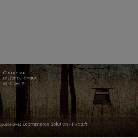
EZ CHASSE ADDICT.
 de gamme,
,
,
.
HARKILA
SEELAND
DEERHUNTER
ique en ligne dédié à l'univers de la chasse.
CONSEILS DE
CHASSE
Comment
rester au chaud
en hiver ?
Ecommerce Solution
Pixad.fr
opulsé avec
-