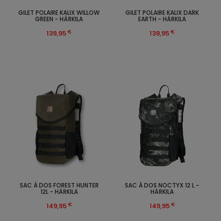
GILET POLAIRE KALIX WILLOW
GILET POLAIRE KALIX DARK
GREEN - HÄRKILA
EARTH - HÄRKILA
€
€
139,95
139,95
SAC À DOS FOREST HUNTER
SAC À DOS NOCTYX 12 L -
12L - HÄRKILA
HÄRKILA
€
€
149,95
149,95