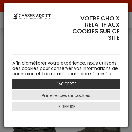
Livraison offerte à partir de 70 € de commande !
VOTRE CHOIX
RELATIF AUX
COOKIES SUR CE
SITE
Nouveautés Härkila
(
32 articles )
Afin d'améliorer votre expérience, nous utilisons
des cookies pour conserver vos informations de
connexion et fournir une connexion sécurisée.
NEW
J'ACCEPTE
Filtrer
Préférences de cookies
JE REFUSE