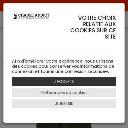
Livraison offerte à partir de 70 € de commande !
VOTRE CHOIX
RELATIF AUX
COOKIES SUR CE
Gilet Holburn Quilted Sage
SITE
- Barbour
Chaleur et Élégance
Afin d'améliorer votre expérience, nous utilisons
des cookies pour conserver vos informations de
connexion et fournir une connexion sécurisée.
J'ACCEPTE
Préférences de cookies
JE REFUSE