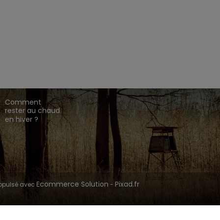
EZ CHASSE ADDICT.
 de gamme,
,
,
.
HARKILA
SEELAND
DEERHUNTER
ique en ligne dédié à l'univers de la chasse.
CONSEILS DE
CHASSE
Comment
rester au chaud
en hiver ?
Ecommerce Solution
Pixad.fr
opulsé avec
-