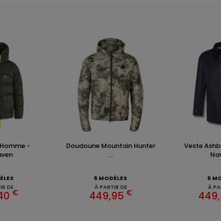
 Homme -
Doudoune Mountain Hunter
Veste Ashb
raven
...
Nav
ÈLES
6 MODÈLES
6 M
IR DE
À PARTIR DE
À PA
€
€
,40
449,95
449