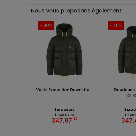
Nous vous proposons également
- 40%
- 40%
Veste Expedition Down Lite ...
Doudoune
Fjall
3 MODÈLES
3 MOD
À PARTIR DE
À PART
€
347,97
347