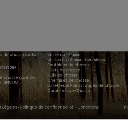
ENTS ET
TENUES DE CHASSE
DE GRANDE MARQUE SONT CH
 Addict est le spécialiste des vêtements de chasse haut
z vos vêtements de chasse et tenue de chasse sur notre bout
MATIONS
ARTICLES DE CHASSE
s de chasse addict
Veste de chasse
n
Vestes de chasse reversibles
Pantalons de chasse
OLOGIE
Gilets de chasse
Pulls de chasse
e chasse gore tex
Chemises de chasse
x INFINIUM
Lunettes & Points rouges de chasse
Carabines de Chasse
 Légales
Politique de confidentialité
Conditions
•
-
Pr