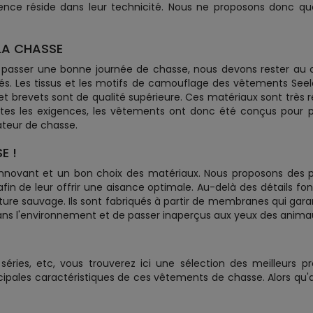
ence réside dans leur technicité. Nous ne proposons donc q
LA CHASSE
 passer une bonne journée de chasse, nous devons rester au
és. Les tissus et les motifs de camouflage des vêtements See
 et brevets sont de qualité supérieure. Ces matériaux sont très 
outes les exigences, les vêtements ont donc été conçus pour
teur de chasse.
E !
 innovant et un bon choix des matériaux. Nous proposons des 
 de leur offrir une aisance optimale. Au-delà des détails fonct
e sauvage. Ils sont fabriqués à partir de membranes qui garant
ans l'environnement et de passer inaperçus aux yeux des animau
ries, etc, vous trouverez ici une sélection des meilleurs pr
cipales caractéristiques de ces vêtements de chasse. Alors qu'a