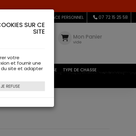
MON ESPACE PERSONNEL
07 72 15 25 58
COOKIES SUR CE
SITE
Mon
Compte
Mon Panier
connectez-
vide
vous
rer votre
xion et fournir une
s du site et adapter
EQUIPEMENTS DE CHASSE
TYPE DE CHASSE
JE REFUSE