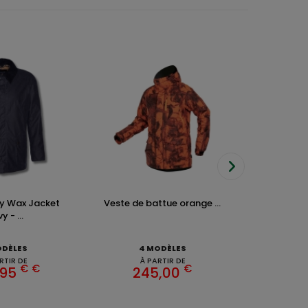
y Wax Jacket
Veste de battue orange ...
Veste Kenm
y - ...
ODÈLES
4 MODÈLES
6 
RTIR DE
À PARTIR DE
À 
€
€
€
,95
245,00
87