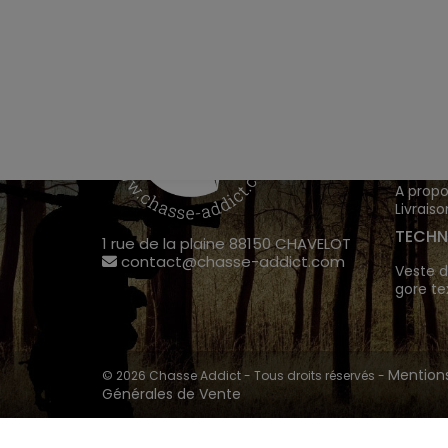
VÊTEM
Chasse
Achete
INFOR
A propo
Livraiso
TECHN
1 rue de la plaine 88150 CHAVELOT
contact@chasse-addict.com
Veste d
gore te
Mentions
© 2026 Chasse Addict - Tous droits réservés -
Générales de Vente