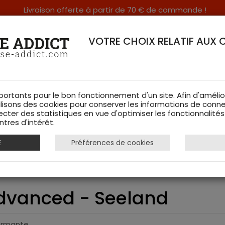
Livraison offerte à partir de 70 € de commande !
RERIE DANS LES VOSGES & SUR INTERNET
VOTRE CHOIX RELATIF AUX 
portants pour le bon fonctionnement d'un site. Afin d'amélio
ilisons des cookies pour conserver les informations de conne
ecter des statistiques en vue d'optimiser les fonctionnalité
TS DE CHASSE
RAYON FEMME
CHAUSSURES
ACCESSOIRES
tres d'intérêt.
E
Préférences de cookies
te Woodcock advanced - Seeland
dvanced - Seeland
formante