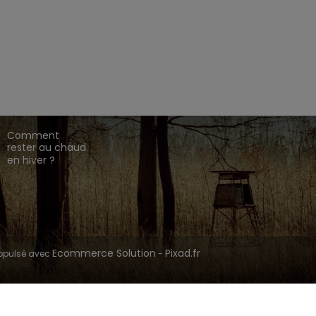
EZ CHASSE ADDICT.
 de gamme,
,
,
.
HARKILA
SEELAND
DEERHUNTER
ique en ligne dédié à l'univers de la chasse.
CONSEILS DE
CHASSE
Comment
rester au chaud
en hiver ?
Ecommerce Solution
Pixad.fr
opulsé avec
-