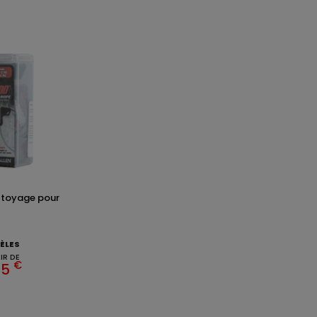
ttoyage pour
ÈLES
IR DE
€
95