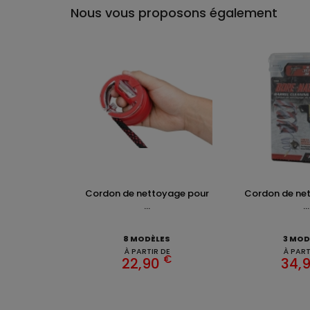
Nous vous proposons également
Cordon de nettoyage pour
Cordon de ne
...
...
8 MODÈLES
3 MOD
À PARTIR DE
À PART
€
22,90
34,