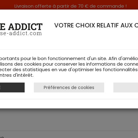
Livraison offerte à partir de 70 € de commande !
RERIE DANS LES VOSGES & SUR INTERNET
VOTRE CHOIX RELATIF AUX 
portants pour le bon fonctionnement d'un site. Afin d'amélio
ilisons des cookies pour conserver les informations de conne
ecter des statistiques en vue d'optimiser les fonctionnalité
TS DE CHASSE
RAYON FEMME
CHAUSSURES
ACCESSOIRES
tres d'intérêt.
E
Préférences de cookies
- Blaser
me