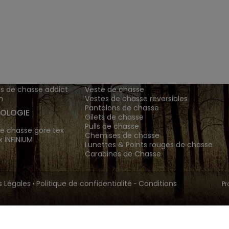
ENTS ET
TENUES DE CHASSE
DE GRANDE MARQUE SONT CH
 Addict est le spécialiste des vêtements de chasse haut
z vos vêtements de chasse et tenue de chasse sur notre bout
MATIONS
ARTICLES DE CHASSE
s de chasse addict
Veste de chasse
n
Vestes de chasse reversibles
Pantalons de chasse
OLOGIE
Gilets de chasse
Pulls de chasse
e chasse gore tex
Chemises de chasse
x INFINIUM
Lunettes & Points rouges de chasse
Carabines de Chasse
 Légales
Politique de confidentialité
Conditions
•
-
Pr