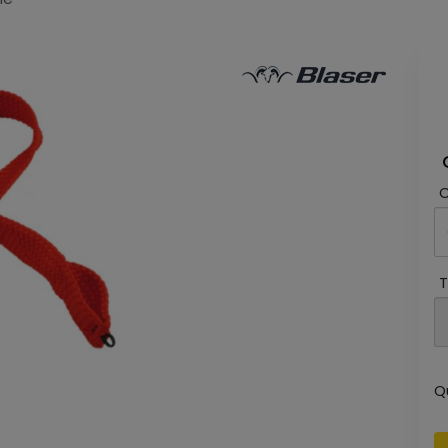
C
T
Q