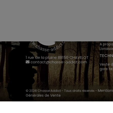
VÊTEM
Chasse
Achete
INFOR
A propo
Livraiso
TECHN
1 rue de la plaine 88150 CHAVELOT
contact@chasse-addict.com
Veste d
gore te
Mentions
© 2026 Chasse Addict - Tous droits réservés -
Générales de Vente