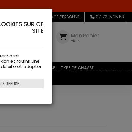
MON ESPACE PERSONNEL
07 72 15 25 58
COOKIES SUR CE
SITE
Mon
Compte
Mon Panier
connectez-
vide
vous
rer votre
xion et fournir une
s du site et adapter
EQUIPEMENTS DE CHASSE
TYPE DE CHASSE
JE REFUSE