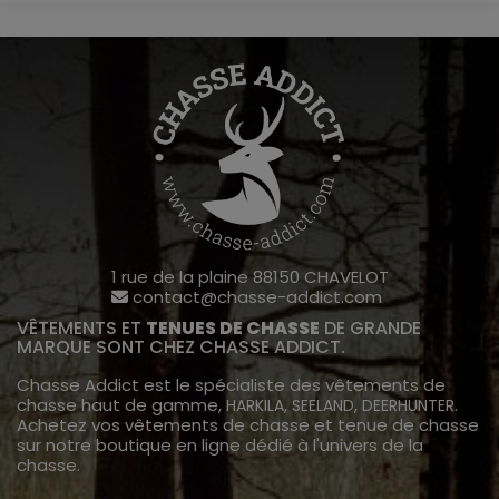
1 rue de la plaine 88150 CHAVELOT
contact@chasse-addict.com
VÊTEMENTS ET
TENUES DE CHASSE
DE GRANDE
MARQUE SONT CHEZ CHASSE ADDICT.
Chasse Addict est le spécialiste des vêtements de
chasse haut de gamme,
,
,
.
HARKILA
SEELAND
DEERHUNTER
Achetez vos vêtements de chasse et tenue de chasse
sur notre boutique en ligne dédié à l'univers de la
chasse.