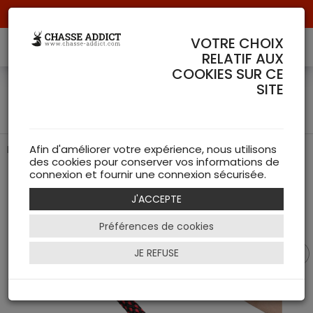
Livraison offerte à partir de 70 € de commande !
VOTRE CHOIX
RELATIF AUX
COOKIES SUR CE
Cordon de nettoyage pour
SITE
carabine - Real Avid
Pour un entretien optimal de votre arme
Afin d'améliorer votre expérience, nous utilisons
des cookies pour conserver vos informations de
connexion et fournir une connexion sécurisée.
J'ACCEPTE
Préférences de cookies
JE REFUSE