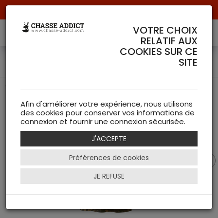
Livraison offerte à partir de 70 € de commande !
VOTRE CHOIX
RELATIF AUX
COOKIES SUR CE
T-Shirt Lynx Härkila (2XL)
SITE
T-Shirt de chasse camouflage de chez Härkila
Afin d'améliorer votre expérience, nous utilisons
des cookies pour conserver vos informations de
connexion et fournir une connexion sécurisée.
J'ACCEPTE
Préférences de cookies
JE REFUSE