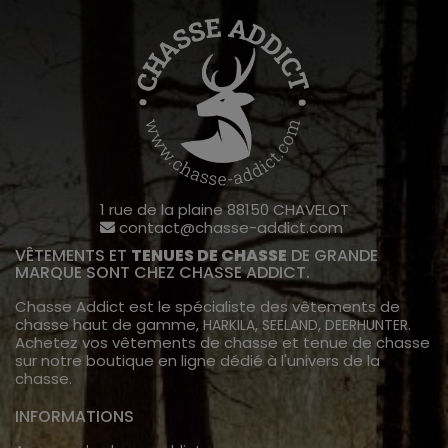
1 rue de la plaine 88150 CHAVELOT
contact@chasse-addict.com
VÊTEMENTS ET
TENUES DE CHASSE
DE GRANDE
MARQUE SONT CHEZ CHASSE ADDICT.
Chasse Addict est le spécialiste des vêtements de
chasse haut de gamme,
,
,
.
HARKILA
SEELAND
DEERHUNTER
Achetez vos vêtements de chasse et tenue de chasse
sur notre boutique en ligne dédié à l'univers de la
chasse.
INFORMATIONS