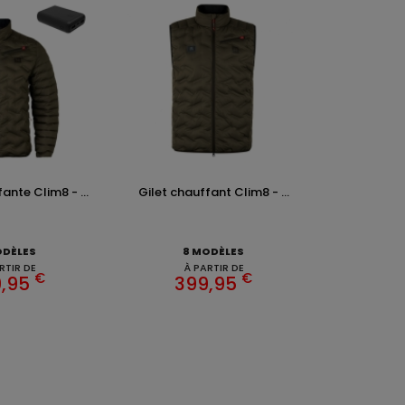
nte Clim8 - ...
Gilet chauffant Clim8 - ...
ODÈLES
8 MODÈLES
RTIR DE
À PARTIR DE
€
€
,95
399,95
EZ CHASSE ADDICT.