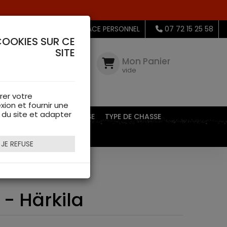
MON ESPACE PERSONNEL
07 72 15 25 58
COOKIES SUR CE
SITE
Mon
Compte
Mon Panier
connectez-
vide
vous
rer votre
xion et fournir une
s du site et adapter
EQUIPEMENTS DE CHASSE
TYPE DE CHASSE
JE REFUSE
 Härkila
 - Härkila