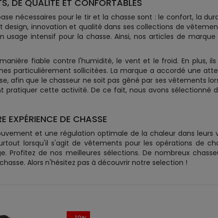
S, DE QUALITÉ ET CONFORTABLES
e nécessaires pour le tir et la chasse sont : le confort, la dur
nt design, innovation et qualité dans ses collections de vêteme
un usage intensif pour la chasse. Ainsi, nos articles de marqu
ière fiable contre l'humidité, le vent et le froid. En plus, il
nes particulièrement sollicitées. La marque a accordé une att
e, afin que le chasseur ne soit pas gêné par ses vêtements lorsq
pratiquer cette activité. De ce fait, nous avons sélectionné
E EXPÉRIENCE DE CHASSE
ouvement et une régulation optimale de la chaleur dans leurs
tout lorsqu'il s'agit de vêtements pour les opérations de cha
e. Profitez de nos meilleures sélections. De nombreux chass
sse. Alors n'hésitez pas à découvrir notre selection !