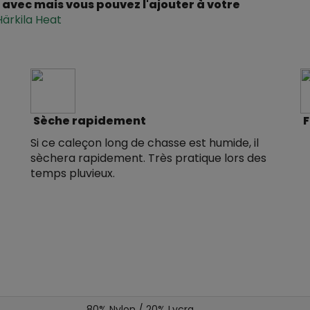
e avec mais vous pouvez l'ajouter à votre
ärkila Heat
Sèche rapidement
F
Si ce caleçon long de chasse est humide, il
sèchera rapidement. Très pratique lors des
temps pluvieux.
80% Nylon / 20% Lycra