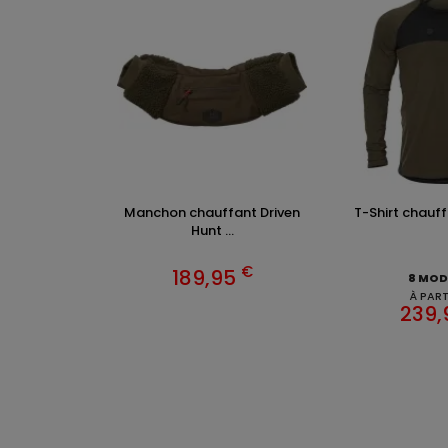
Manchon chauffant Driven
T-Shirt chauffa
Hunt ...
€
189,95
8 MOD
À PART
239
VÊTEM