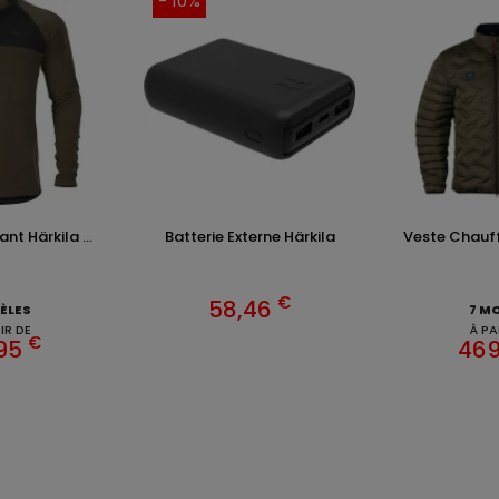
- 10%
nt Härkila ...
Batterie Externe Härkila
Veste Chauffa
€
58,46
ÈLES
7 M
IR DE
À PA
€
,95
469
ENTS ET
TENUES DE CHASSE
DE GRANDE MARQUE SONT CH