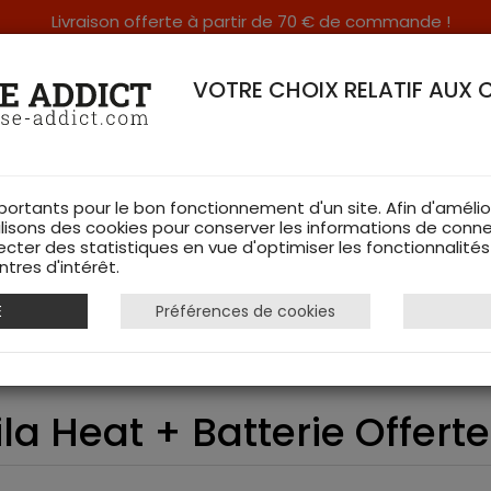
Livraison offerte à partir de 70 € de commande !
RERIE DANS LES VOSGES & SUR INTERNET
VOTRE CHOIX RELATIF AUX 
portants pour le bon fonctionnement d'un site. Afin d'amélio
ilisons des cookies pour conserver les informations de conne
ecter des statistiques en vue d'optimiser les fonctionnalité
TS DE CHASSE
RAYON FEMME
CHAUSSURES
ACCESSOIRES
tres d'intérêt.
E
Préférences de cookies
auffants
Caleçon Long Härkila Heat + Batterie Offerte -
a Heat + Batterie Offerte