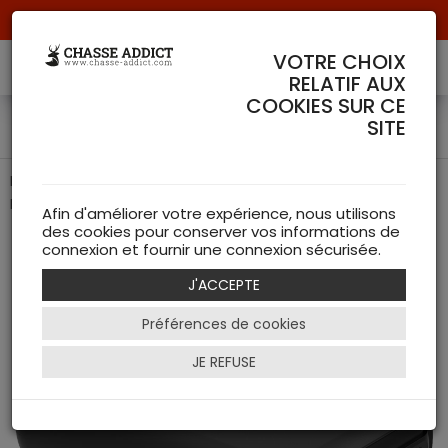
Livraison offerte à partir de 70 € de commande !
VOTRE CHOIX
RELATIF AUX
COOKIES SUR CE
Batterie Externe Härkila
SITE
Batterie Externe pour veste chauffante Härkila (Power
Bank)
Afin d'améliorer votre expérience, nous utilisons
des cookies pour conserver vos informations de
connexion et fournir une connexion sécurisée.
J'ACCEPTE
Préférences de cookies
JE REFUSE