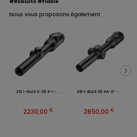
#Robuste #Fiable
Nous vous proposons également
Z6i 1-6x24 II. SR 4-I - ...
Z8i 1-8x24 SR 4A-IF - ...
Z
€
€
2230,00
2850,00