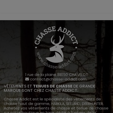
1 rue de la plaine 88150 CHAVELOT
contact@chasse-addict.com
VÊTEMENTS ET
TENUES DE CHASSE
DE GRANDE
MARQUE SONT CHEZ CHASSE ADDICT.
Chasse Addict est le spécialiste des vêtements de
chasse haut de gamme,
,
,
.
HARKILA
SEELAND
DEERHUNTER
Achetez vos vêtements de chasse et tenue de chasse
sur notre boutique en ligne dédié à l'univers de la