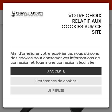
Livraison offerte à partir de 70 € de commande !
VOTRE CHOIX
RELATIF AUX
COOKIES SUR CE
Bague de grossissement
SITE
pour lunette TL - Swarovski
Optik
Afin d'améliorer votre expérience, nous utilisons
des cookies pour conserver vos informations de
Changez de grossissement rapidement et facilement.
connexion et fournir une connexion sécurisée.
J'ACCEPTE
Préférences de cookies
JE REFUSE