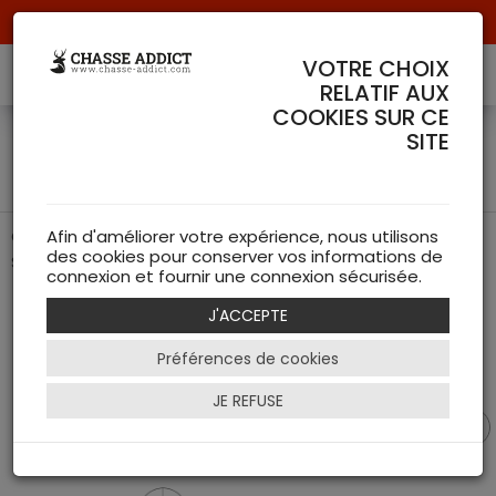
Livraison offerte à partir de 70 € de commande !
VOTRE CHOIX
RELATIF AUX
COOKIES SUR CE
Lunette Swarovski Z6i 1-
SITE
6x24 III SR - Montage à rail
Optique de battue avec réticule 4A-I et montage à rail
Afin d'améliorer votre expérience, nous utilisons
des cookies pour conserver vos informations de
Swarovski SR.
connexion et fournir une connexion sécurisée.
J'ACCEPTE
Préférences de cookies
JE REFUSE