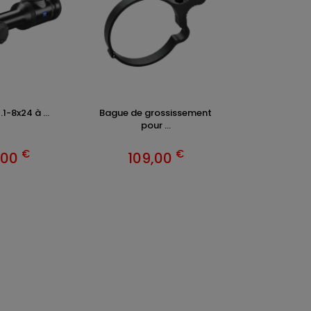
1-8x24 à ...
Bague de grossissement
pour ...
€
€
,00
109,00
ENTS ET
TENUES DE CHASSE
DE GRANDE MARQUE SONT CH
 Addict est le spécialiste des vêtements de chasse haut
z vos vêtements de chasse et tenue de chasse sur notre bout
MATIONS
ARTICLES DE CHASSE