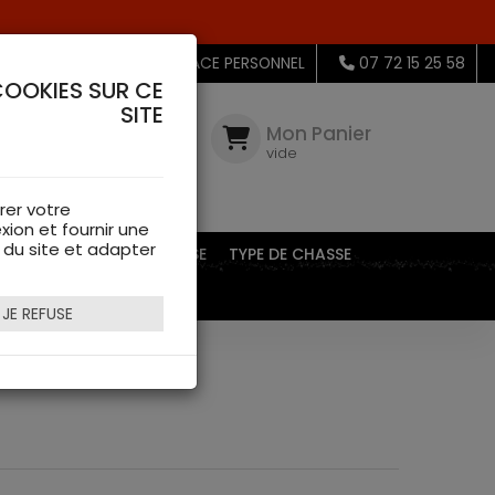
MON ESPACE PERSONNEL
07 72 15 25 58
COOKIES SUR CE
SITE
Mon
Compte
Mon Panier
connectez-
vide
vous
rer votre
xion et fournir une
s du site et adapter
EQUIPEMENTS DE CHASSE
TYPE DE CHASSE
JE REFUSE