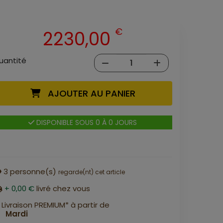
€
2230,00
uantité
AJOUTER AU PANIER
DISPONIBLE SOUS 0 À 0 JOURS
3
personne(s)
regarde(nt) cet article
+ 0,00 €
livré chez vous
Livraison PREMIUM* à partir de
Mardi