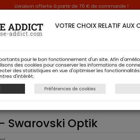
Livraison offerte à partir de 70 € de commande !
RERIE DANS LES VOSGES & SUR INTERNET
VOTRE CHOIX RELATIF AUX 
portants pour le bon fonctionnement d'un site. Afin d'amélio
ilisons des cookies pour conserver les informations de conne
ecter des statistiques en vue d'optimiser les fonctionnalité
TS DE CHASSE
RAYON FEMME
CHAUSSURES
ACCESSOIRES
tres d'intérêt.
E
Préférences de cookies
Z6i 1-6x24 II. SR 4-I - Swarovski Optik
I - Swarovski Optik
ant