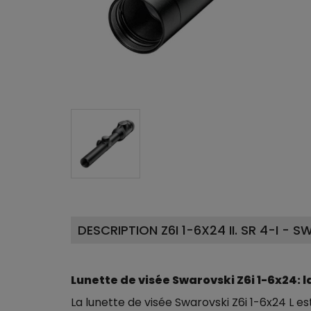
DESCRIPTION Z6I 1-6X24 II. SR 4-I - 
Lunette de visée Swarovski Z6i 1-6x24: l
La lunette de visée Swarovski Z6i 1-6x24 L e