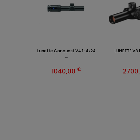
Lunette Conquest V4 1-4x24
LUNETTE V8 1.
...
€
1040,00
2700
VÊTEM
Chasse
Achete
INFOR