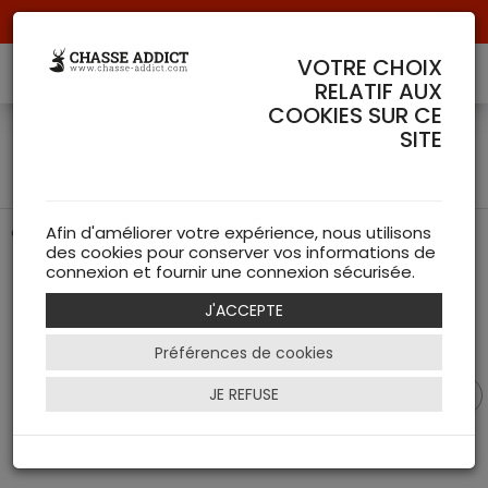
Livraison offerte à partir de 70 € de commande !
VOTRE CHOIX
RELATIF AUX
COOKIES SUR CE
Casquette Berkshire Verte -
SITE
Härkila
Confort et performance pour la chasse active
Afin d'améliorer votre expérience, nous utilisons
des cookies pour conserver vos informations de
connexion et fournir une connexion sécurisée.
J'ACCEPTE
Préférences de cookies
JE REFUSE