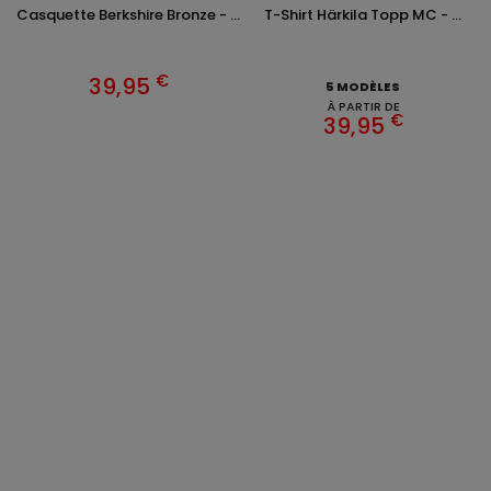
Casquette Berkshire Bronze - ...
T-Shirt Härkila Topp MC - ...
€
39,95
5 MODÈLES
À PARTIR DE
€
39,95