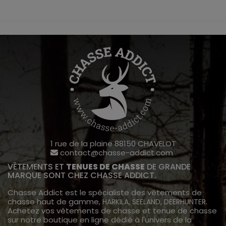
1 rue de la plaine 88150 CHAVELOT
contact@chasse-addict.com
VÊTEMENTS ET
TENUES DE CHASSE
DE GRANDE
MARQUE SONT CHEZ CHASSE ADDICT.
Chasse Addict est le spécialiste des vêtements de
chasse haut de gamme,
,
,
.
HARKILA
SEELAND
DEERHUNTER
Achetez vos vêtements de chasse et tenue de chasse
sur notre boutique en ligne dédié à l'univers de la