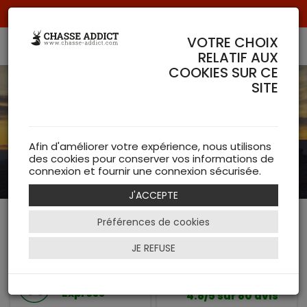
Livraison offerte à partir de 70 € de commande !
VOTRE CHOIX
RELATIF AUX
COOKIES SUR CE
SITE
Afin d'améliorer votre expérience, nous utilisons
des cookies pour conserver vos informations de
connexion et fournir une connexion sécurisée.
J'ACCEPTE
Préférences de cookies
Retour ou
Paiement en ligne
échange
Sécurisé
JE REFUSE
Gratuit
Expédition
Express
4.8/5 sur 80 avis