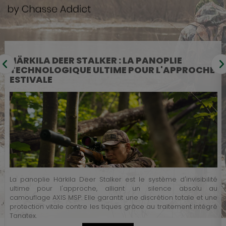
VANWARD : LE GUIDE ULTIME DES SILENCIEUX
EN TITANE 3D POUR LA CHASSE ET LE TIR
Découvrez l'innovation Vanward : des silencieux en Titane 3D
ultra-légers et sans entretien, adaptables sur toutes vos
é
carabines grâce à un système unique de bagues
u
interchangeables. Performance, robustesse et modularité
e
garanties pour toutes vos chasses.
é
Lire la Suite