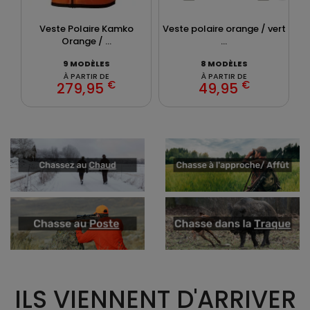
Veste Polaire Kamko
Veste polaire orange / vert
Ve
Orange / ...
...
9 MODÈLES
8 MODÈLES
À PARTIR DE
À PARTIR DE
€
€
279,95
49,95
ILS VIENNENT D'ARRIVER