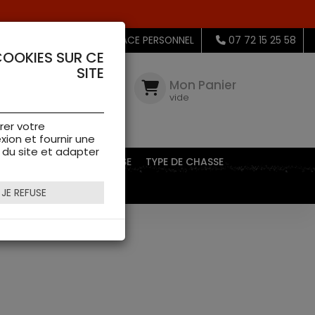
MON ESPACE PERSONNEL
07 72 15 25 58
COOKIES SUR CE
SITE
Mon
Compte
Mon Panier
connectez-
vide
vous
rer votre
xion et fournir une
s du site et adapter
EQUIPEMENTS DE CHASSE
TYPE DE CHASSE
JE REFUSE