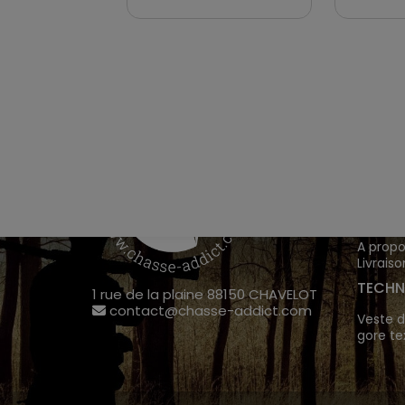
VÊTEM
Chasse
Achete
INFOR
A propo
Livraiso
TECHN
1 rue de la plaine 88150 CHAVELOT
contact@chasse-addict.com
Veste d
gore te