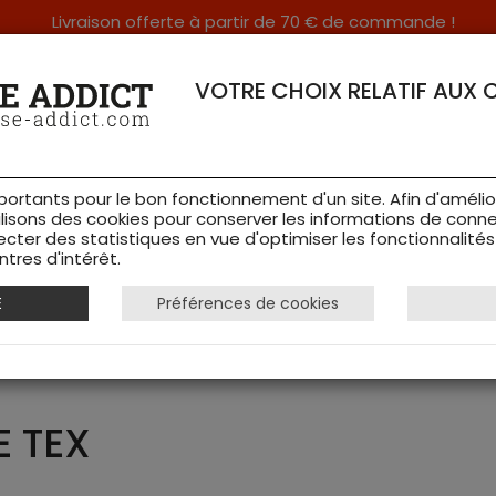
Livraison offerte à partir de 70 € de commande !
RERIE DANS LES VOSGES & SUR INTERNET
VOTRE CHOIX RELATIF AUX 
portants pour le bon fonctionnement d'un site. Afin d'amélio
ilisons des cookies pour conserver les informations de conne
ecter des statistiques en vue d'optimiser les fonctionnalité
TS DE CHASSE
RAYON FEMME
CHAUSSURES
ACCESSOIRES
tres d'intérêt.
E
Préférences de cookies
E TEX