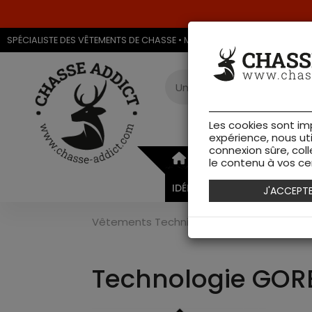
SPÉCIALISTE DES VÊTEMENTS DE CHASSE • MAGASIN DE CHASSE & ARMU
Les cookies sont im
expérience, nous ut
connexion sûre, coll
ARMURERIE
VÊTEMEN
le contenu à vos cen
IDÉES CADEAUX
J'ACCEPT
Vêtements Techniques
>
GORE-TEX
Technologie GOR