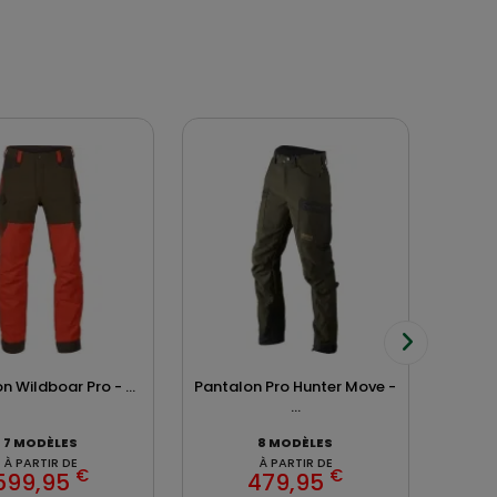
- 2
n Wildboar Pro - ...
Pantalon Pro Hunter Move -
Cha
...
7 MODÈLES
8 MODÈLES
À PARTIR DE
À PARTIR DE
€
€
599,95
479,95