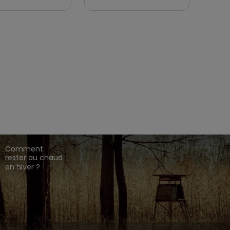
EZ CHASSE ADDICT.
 de gamme,
,
,
.
HARKILA
SEELAND
DEERHUNTER
ique en ligne dédié à l'univers de la chasse.
CONSEILS DE
CHASSE
Comment
rester au chaud
en hiver ?