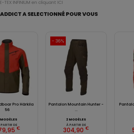
-TEX INFINIUM en cliquant ICI
 ADDICT A SELECTIONNÉ POUR VOUS
- 36%
dboar Pro Härkila
Pantalon Mountain Hunter -
Pantalo
56
...
 MODÈLES
2 MODÈLES
 PARTIR DE
À PARTIR DE
€
€
79,95
304,90