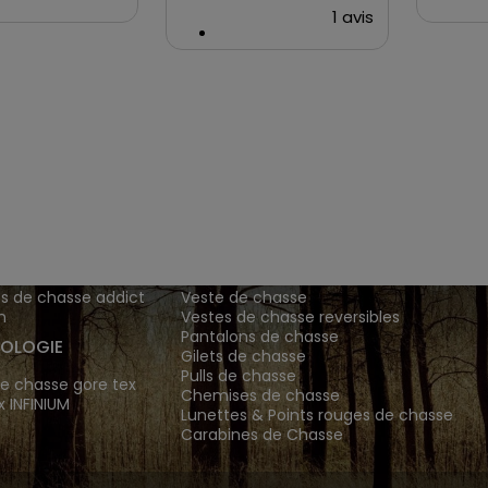
1 avis
ENTS ET
TENUES DE CHASSE
DE GRANDE MARQUE SONT CH
 Addict est le spécialiste des vêtements de chasse haut
z vos vêtements de chasse et tenue de chasse sur notre bout
MATIONS
ARTICLES DE CHASSE
s de chasse addict
Veste de chasse
n
Vestes de chasse reversibles
Pantalons de chasse
OLOGIE
Gilets de chasse
Pulls de chasse
e chasse gore tex
Chemises de chasse
x INFINIUM
Lunettes & Points rouges de chasse
Carabines de Chasse