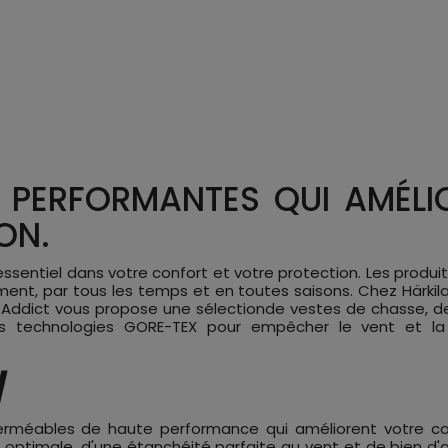
 PERFORMANTES QUI AMÉL
ON.
sentiel dans votre confort et votre protection. Les produi
t, par tous les temps et en toutes saisons. Chez Härkila,
ddict vous propose une sélectionde vestes de chasse, de
les technologies GORE-TEX pour empêcher le vent et la
/
erméables de haute performance qui améliorent votre con
ité optimale, d'une étanchéité parfaite au vent et de bien