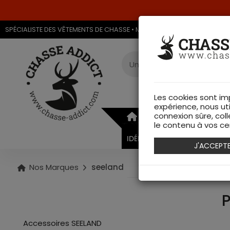
SPÉCIALISTE DES VÊTEMENTS DE CHASSE • MAGASIN DE CHASSE & ARMU
Les cookies sont im
expérience, nous ut
connexion sûre, coll
ARMURERIE
VÊTEMEN
le contenu à vos cen
IDÉES CADEAUX
J'ACCEPT
Nos Marques
seeland
Accessoires SEELAND