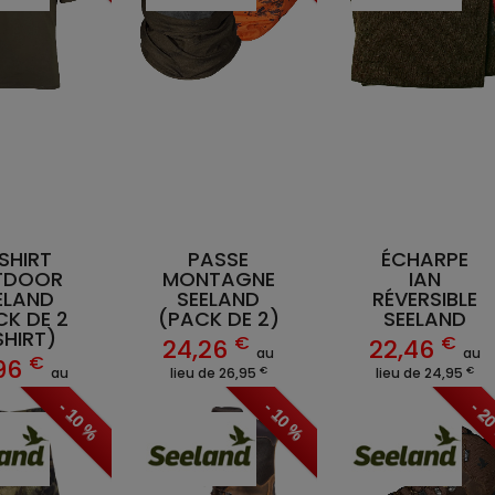
SHIRT
PASSE
ÉCHARPE
TDOOR
MONTAGNE
IAN
ELAND
SEELAND
RÉVERSIBLE
CK DE 2
(PACK DE 2)
SEELAND
SHIRT)
€
€
24,26
22,46
au
au
€
96
€
€
au
lieu de 26,95
lieu de 24,95
€
de 59,95
- 10 %
- 10 %
- 2