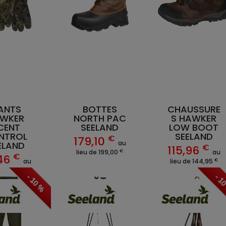
ANTS
BOTTES
CHAUSSURE
WKER
NORTH PAC
S HAWKER
CENT
SEELAND
LOW BOOT
NTROL
SEELAND
€
179,10
au
ELAND
€
115,96
€
lieu de 199,00
au
€
46
€
au
lieu de 144,95
€
de 24,95
- 10 %
- 1