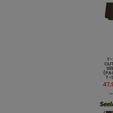
T-
OU
SE
(PA
T-
47,
lieu 