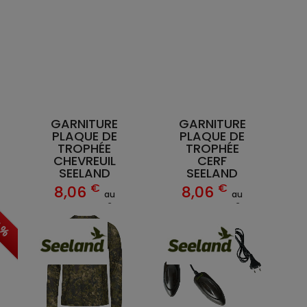
GARNITURE
GARNITURE
PLAQUE DE
PLAQUE DE
TROPHÉE
TROPHÉE
CHEVREUIL
CERF
SEELAND
SEELAND
€
€
8,06
8,06
au
au
€
€
lieu de 8,95
lieu de 8,95
0 %