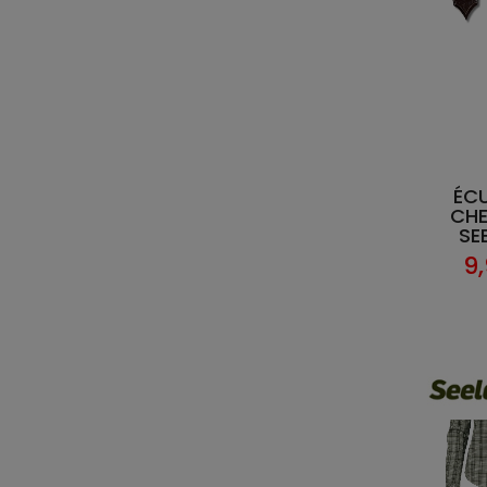
ÉC
CHE
SE
9