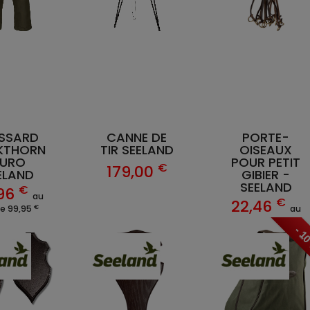
ISSARD
CANNE DE
PORTE-
KTHORN
TIR SEELAND
OISEAUX
URO
POUR PETIT
€
179,00
ELAND
GIBIER -
SEELAND
€
96
au
€
22,46
€
de 99,95
au
€
lieu de 24,95
- 1