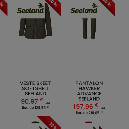
0 %
- 30 %
- 10 %
VESTE SKEET
PANTALON
SOFTSHELL
HAWKER
SEELAND
ADVANCE
SEELAND
€
90,97
au
€
197,96
€
lieu de 129,95
au
€
lieu de 219,95
- 10 %