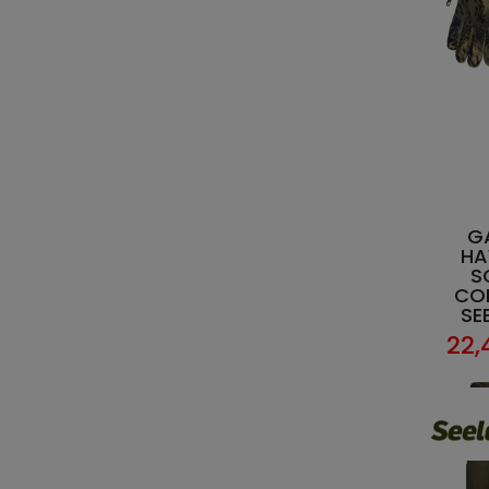
G
HA
S
CO
SE
22,
lieu 