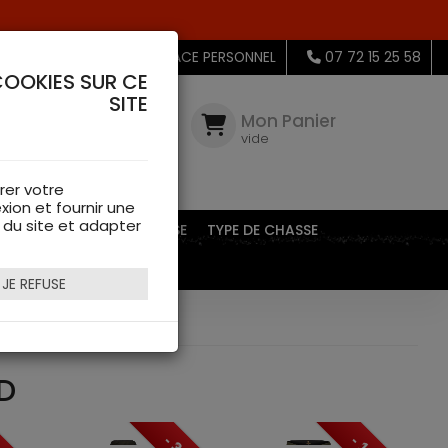
MON ESPACE PERSONNEL
07 72 15 25 58
COOKIES SUR CE
SITE
Mon
Compte
Mon Panier
connectez-
vide
vous
rer votre
xion et fournir une
s du site et adapter
EQUIPEMENTS DE CHASSE
TYPE DE CHASSE
JE REFUSE
D
233 Article(s)