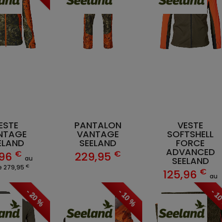
ESTE
PANTALON
VESTE
NTAGE
VANTAGE
SOFTSHELL
ELAND
SEELAND
FORCE
ADVANCED
€
€
,96
229,95
au
SEELAND
€
de 279,95
€
125,96
au
€
lieu de 139,95
- 20 %
- 10 %
- 1