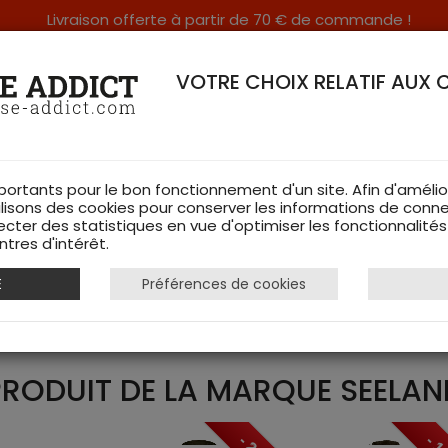
Livraison offerte à partir de 70 € de commande !
RERIE DANS LES VOSGES & SUR INTERNET
VOTRE CHOIX RELATIF AUX 
portants pour le bon fonctionnement d'un site. Afin d'amélio
ilisons des cookies pour conserver les informations de conne
ecter des statistiques en vue d'optimiser les fonctionnalité
TS DE CHASSE
RAYON FEMME
CHAUSSURES
ACCESSOIRES
tres d'intérêt.
E
Préférences de cookies
PRODUIT DE LA MARQUE SEELAN