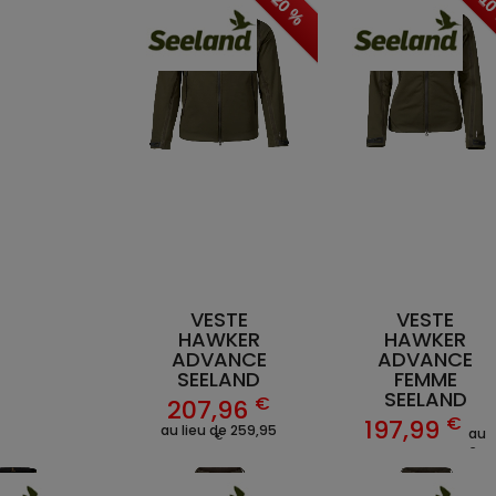
- 20 %
- 1
VESTE
VESTE
HAWKER
HAWKER
ADVANCE
ADVANCE
SEELAND
FEMME
SEELAND
€
207,96
€
197,99
au lieu de 259,95
au
€
€
lieu de 219,99