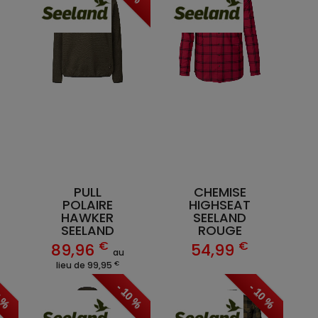
PULL
CHEMISE
POLAIRE
HIGHSEAT
HAWKER
SEELAND
SEELAND
ROUGE
€
€
89,96
54,99
au
€
lieu de 99,95
0 %
- 10 %
- 10 %