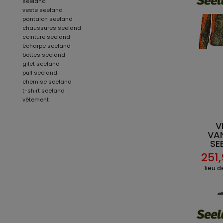
seeland
veste seeland
pantalon seeland
chaussures seeland
ceinture seeland
écharpe seeland
bottes seeland
gilet seeland
pull seeland
chemise seeland
t-shirt seeland
vêtement
V
VA
SE
251
lieu 