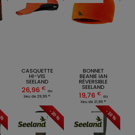
CASQUETTE
BONNET
HI-VIS
BEANIE IAN
SEELAND
RÉVERSIBLE
SEELAND
€
26,96
au
€
19,76
€
lieu de 29,95
au
€
lieu de 21,95
0 %
- 20 %
- 10 %