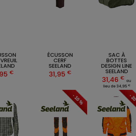
USSON
ÉCUSSON
SAC À
VREUIL
CERF
BOTTES
ELAND
SEELAND
DESIGN LINE
SEELAND
€
€
,95
31,95
€
31,46
au
€
lieu de 34,95
- 10 %
- 2