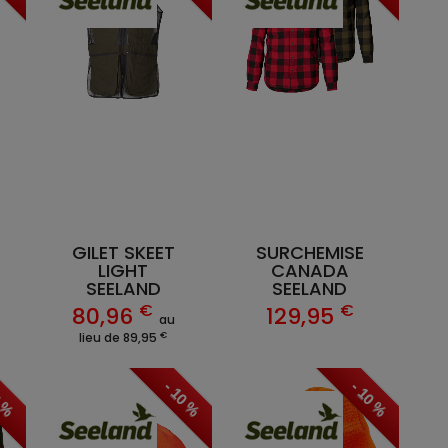
GILET SKEET
SURCHEMISE
LIGHT
CANADA
SEELAND
SEELAND
€
€
80,96
129,95
au
€
lieu de 89,95
0 %
- 10 %
- 10 %