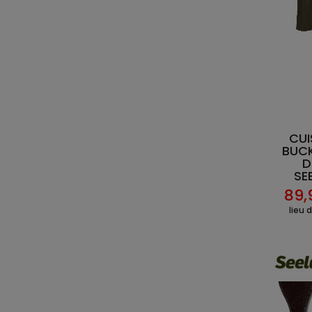
CU
BUC
D
SE
89,
lieu 