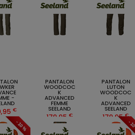
TALON
PANTALON
PANTALON
WKER
WOODCOC
LUTON
VANCE
K
WOODCOC
MME -
ADVANCED
K
ELAND
FEMME
ADVANCED
SEELAND
SEELAND
€
9,95
€
€
179,95
179,95
- 10 %
- 1