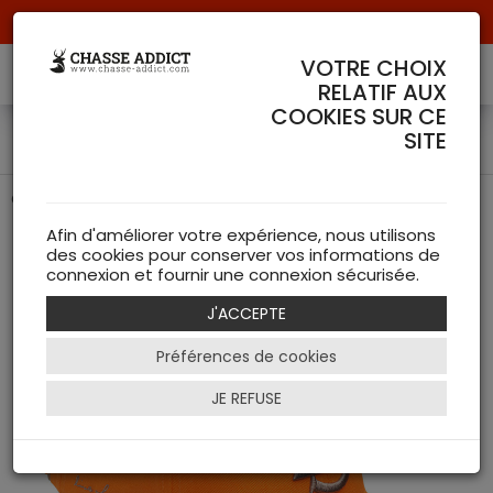
Livraison offerte à partir de 70 € de commande !
VOTRE CHOIX
RELATIF AUX
COOKIES SUR CE
Casquette Laksen Orange
SITE
Casquette orange avec logo Laksen
Afin d'améliorer votre expérience, nous utilisons
des cookies pour conserver vos informations de
connexion et fournir une connexion sécurisée.
J'ACCEPTE
Préférences de cookies
JE REFUSE