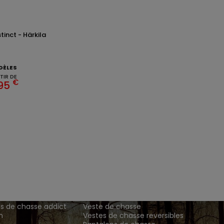
inct - Härkila
DÈLES
TIR DE
€
,95
ENTS ET
TENUES DE CHASSE
DE GRANDE MARQUE SONT CH
 Addict est le spécialiste des vêtements de chasse haut
z vos vêtements de chasse et tenue de chasse sur notre bout
MATIONS
ARTICLES DE CHASSE
s de chasse addict
Veste de chasse
n
Vestes de chasse reversibles