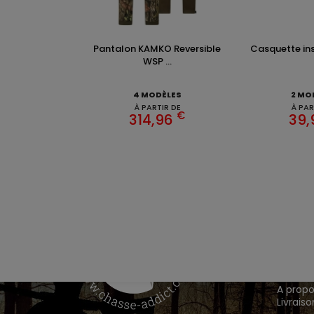
Pantalon KAMKO Reversible
Casquette inst
WSP ...
4 MODÈLES
2 MO
À PARTIR DE
À PAR
€
314,96
39
VÊTEM
Chasse
Achete
INFOR
A propo
Livraiso