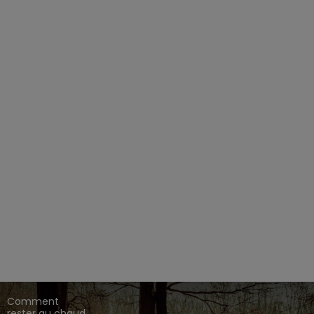
EZ CHASSE ADDICT.
 de gamme,
,
,
.
HARKILA
SEELAND
DEERHUNTER
ique en ligne dédié à l'univers de la chasse.
CONSEILS DE
CHASSE
Comment
rester au chaud