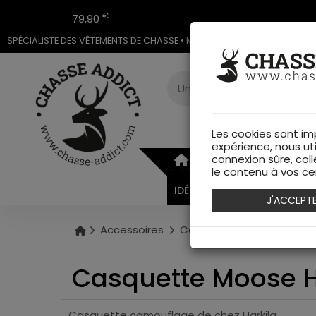
€
79,90
SPÉCIALISTE DES VÊTEMENTS DE CHASSE • MAGASIN DE CHASSE & ARMU
Les cookies sont im
expérience, nous ut
connexion sûre, coll
ARMURERIE
VÊTEMEN
le contenu à vos cen
IDÉES CADEAUX
J'ACCEPT
Accessoires
Casquettes
Casquette
Casquette Moose Hu
Casquette camouflage de chez Harkila