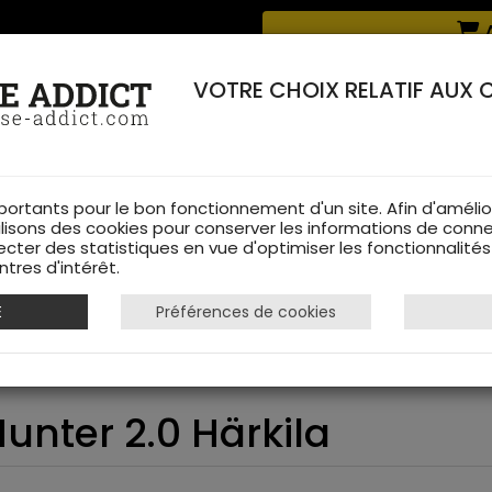
Livraison offerte à partir de 70 € de commande !
A
RERIE DANS LES VOSGES & SUR INTERNET
VOTRE CHOIX RELATIF AUX 
portants pour le bon fonctionnement d'un site. Afin d'amélio
ilisons des cookies pour conserver les informations de conne
ecter des statistiques en vue d'optimiser les fonctionnalité
TS DE CHASSE
RAYON FEMME
CHAUSSURES
ACCESSOIRES
tres d'intérêt.
E
Préférences de cookies
 Moose Hunter 2.0 Härkila
nter 2.0 Härkila