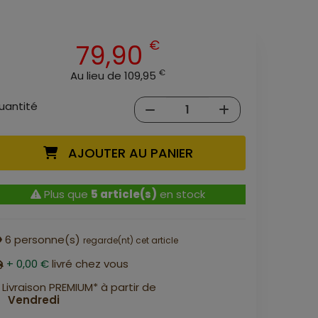
€
79,90
€
Au lieu de 109,95
uantité
AJOUTER AU PANIER
Plus que
5 article(s)
en stock
6
personne(s)
regarde(nt) cet article
+ 0,00 €
livré chez vous
Livraison PREMIUM* à partir de
Vendredi