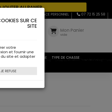
JOUTER AU PANIER
MON ESPACE PERSONNEL
07 72 15 25 58
COOKIES SUR CE
SITE
Mon
Compte
Mon Panier
connectez-
vide
vous
rer votre
xion et fournir une
s du site et adapter
EQUIPEMENTS DE CHASSE
TYPE DE CHASSE
JE REFUSE