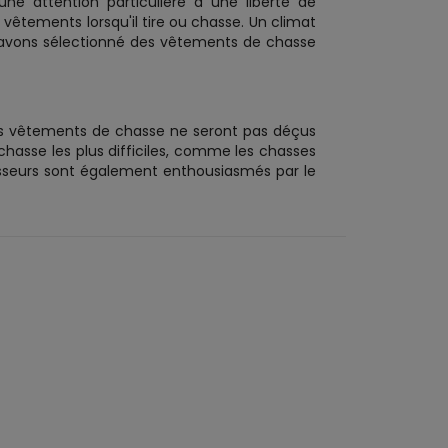
ne attention particulière à une liberté de
êtements lorsqu'il tire ou chasse. Un climat
s avons sélectionné des vêtements de chasse
rs vêtements de chasse ne seront pas déçus
chasse les plus difficiles, comme les chasses
asseurs sont également enthousiasmés par le