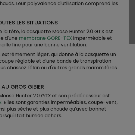
chauds. Leur polyvalence d'utilisation comprend les
UTES LES SITUATIONS
 de la tête, la casquette Moose Hunter 2.0 GTX est
tée d'une
membrane GORE-TEX
imperméable et
ille fine pour une bonne ventilation.
ais extrêmement léger, qui donne à la casquette un
 coupe réglable et d'une bande de transpiration
us chassez l'élan ou d'autres grands mammifères
 AU GROS GIBIER
u Moose Hunter 2.0 GTX et son prédécesseur est
x
. Elles sont garanties imperméables, coupe-vent,
insi plus sèche et plus chaude qu'avec bonnet
orsqu'il fait humide dehors.