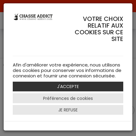
Livraison offerte à partir de 70 € de commande !
VOTRE CHOIX
RELATIF AUX
COOKIES SUR CE
Casquette Mountain Hunter
SITE
Härkila
Casquette de chasse de chez Härkila
Afin d'améliorer votre expérience, nous utilisons
des cookies pour conserver vos informations de
connexion et fournir une connexion sécurisée.
J'ACCEPTE
Préférences de cookies
JE REFUSE