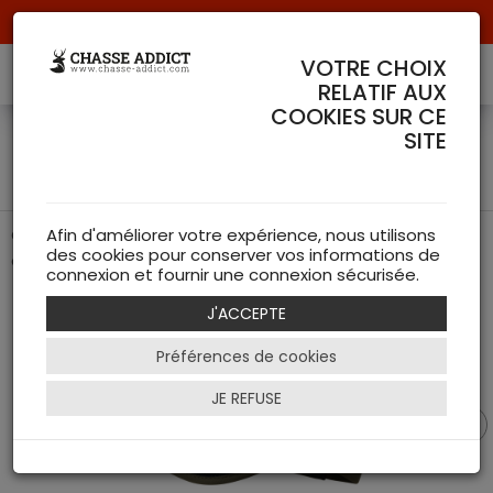
Livraison offerte à partir de 70 € de commande !
VOTRE CHOIX
RELATIF AUX
COOKIES SUR CE
Casquette Selous -
SITE
Seeland
Casquette légère avec aérations, idéale pour la chasse
Afin d'améliorer votre expérience, nous utilisons
des cookies pour conserver vos informations de
estivale.
connexion et fournir une connexion sécurisée.
J'ACCEPTE
Préférences de cookies
JE REFUSE