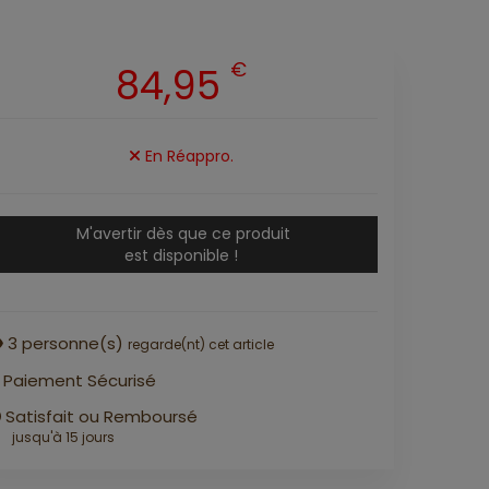
€
84,95
En Réappro.
M'avertir dès que ce produit
est disponible !
3
personne(s)
regarde(nt) cet article
Paiement Sécurisé
Satisfait ou Remboursé
jusqu'à 15 jours