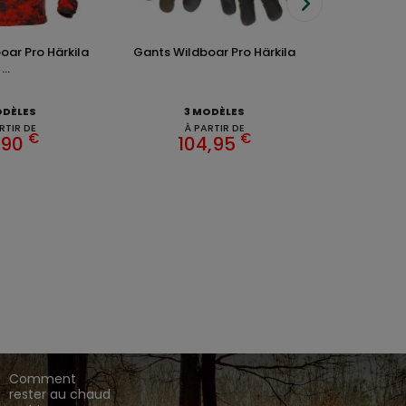
oar Pro Härkila
Gants Wildboar Pro Härkila
Bretelles 
...
8
ODÈLES
3 MODÈLES
RTIR DE
À PARTIR DE
€
€
,90
104,95
EZ CHASSE ADDICT.
 de gamme,
,
,
.
HARKILA
SEELAND
DEERHUNTER
ique en ligne dédié à l'univers de la chasse.
CONSEILS DE
CHASSE
Comment
rester au chaud