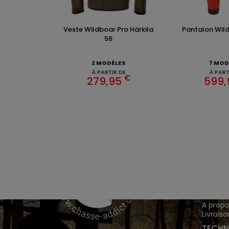
Veste Wildboar Pro Härkila
Pantalon Wildb
56
2 MODÈLES
7 MOD
À PARTIR DE
À PART
€
279,95
599
VÊTEM
Chasse
Achete
INFOR
A propo
Livraiso
TECHN