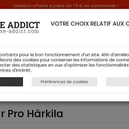
Livraison offerte à partir de 70 € de commande !
RERIE DANS LES VOSGES & SUR INTERNET
VOTRE CHOIX RELATIF AUX 
portants pour le bon fonctionnement d'un site. Afin d'amélio
ilisons des cookies pour conserver les informations de conne
ecter des statistiques en vue d'optimiser les fonctionnalité
TS DE CHASSE
RAYON FEMME
CHAUSSURES
ACCESSOIRES
tres d'intérêt.
E
Préférences de cookies
 Wildboar Pro Härkila
 Pro Härkila