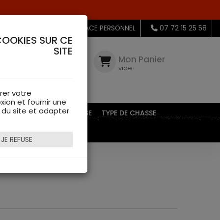
MON ESPACE PERSONNEL
07 72 15 25 58
COOKIES SUR CE
SITE
Mon
Compte
Mon Panier
connectez-
vide
vous
rer votre
xion et fournir une
s du site et adapter
EQUIPEMENTS DE CHASSE
TYPE DE CHASSE
JE REFUSE