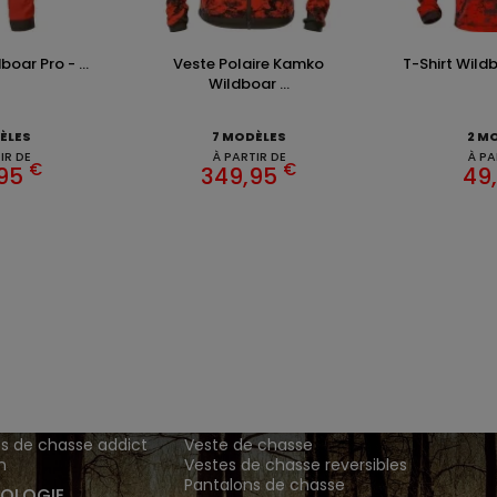
oar Pro - ...
Veste Polaire Kamko
T-Shirt Wildb
Wildboar ...
ÈLES
7 MODÈLES
2 M
IR DE
À PARTIR DE
À PA
€
€
,95
349,95
49
ENTS ET
TENUES DE CHASSE
DE GRANDE MARQUE SONT CH
 Addict est le spécialiste des vêtements de chasse haut
z vos vêtements de chasse et tenue de chasse sur notre bout
MATIONS
ARTICLES DE CHASSE
s de chasse addict
Veste de chasse
n
Vestes de chasse reversibles
Pantalons de chasse
OLOGIE