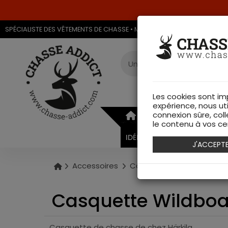
SPÉCIALISTE DES VÊTEMENTS DE CHASSE • MAGASIN DE CHASSE & ARMU
Les cookies sont im
expérience, nous ut
connexion sûre, coll
ARMURERIE
VÊTEMEN
le contenu à vos cen
IDÉES CADEAUX
J'ACCEPT
Accessoires
Casquettes
Casquette
Casquette Wildboar
Casquette de chasse de chez Härkila