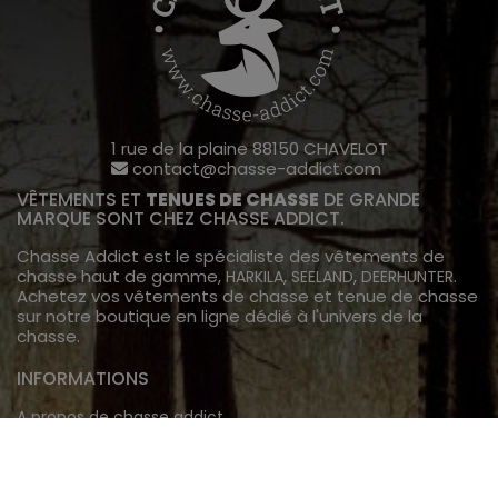
1 rue de la plaine 88150 CHAVELOT
contact@chasse-addict.com
VÊTEMENTS ET
TENUES DE CHASSE
DE GRANDE
MARQUE SONT CHEZ CHASSE ADDICT.
Chasse Addict est le spécialiste des vêtements de
chasse haut de gamme,
,
,
.
HARKILA
SEELAND
DEERHUNTER
Achetez vos vêtements de chasse et tenue de chasse
sur notre boutique en ligne dédié à l'univers de la
chasse.
INFORMATIONS
A propos de chasse addict
Livraison
TECHNOLOGIE