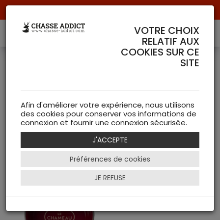
Livraison offerte à partir de 70 € de commande !
VOTRE CHOIX
RELATIF AUX
COOKIES SUR CE
SITE
Chien LE CHAMEAU
( 1
articles )
Afin d'améliorer votre expérience, nous utilisons
des cookies pour conserver vos informations de
connexion et fournir une connexion sécurisée.
NEW
J'ACCEPTE
Filtrer
Préférences de cookies
- 17 %
JE REFUSE