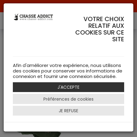
Livraison offerte à partir de 70 € de commande !
VOTRE CHOIX
RELATIF AUX
COOKIES SUR CE
SITE
Echarpes RISERVA
( 1
articles )
Afin d'améliorer votre expérience, nous utilisons
des cookies pour conserver vos informations de
connexion et fournir une connexion sécurisée.
NEW
J'ACCEPTE
Filtrer
Préférences de cookies
JE REFUSE