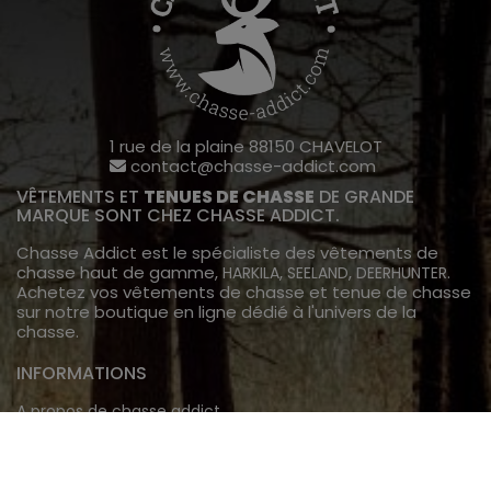
1 rue de la plaine 88150 CHAVELOT
contact@chasse-addict.com
VÊTEMENTS ET
TENUES DE CHASSE
DE GRANDE
MARQUE SONT CHEZ CHASSE ADDICT.
Chasse Addict est le spécialiste des vêtements de
chasse haut de gamme,
,
,
.
HARKILA
SEELAND
DEERHUNTER
Achetez vos vêtements de chasse et tenue de chasse
sur notre boutique en ligne dédié à l'univers de la
chasse.
INFORMATIONS
A propos de chasse addict
Livraison
TECHNOLOGIE