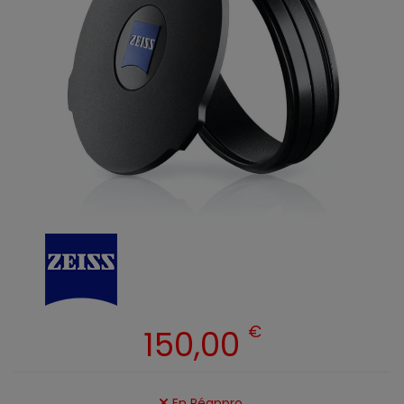
€
150,00
En Réappro.