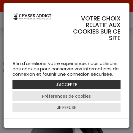
Livraison offerte à partir de 70 € de commande !
VOTRE CHOIX
RELATIF AUX
COOKIES SUR CE
Cache pour lunette (50
SITE
mm) Flip Cover - ZEISS
Protection optimale et facile d'utilisation pour vos
Afin d'améliorer votre expérience, nous utilisons
des cookies pour conserver vos informations de
lentilles d'objectif : Découvrez le ZEISS Flip Cover
connexion et fournir une connexion sécurisée.
J'ACCEPTE
Préférences de cookies
JE REFUSE