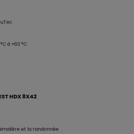
otuTec
°C à +63 °C
EST HDX 8X42
nimalière et la randonnée