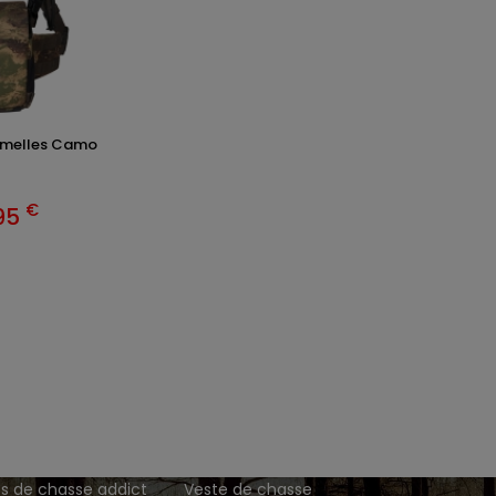
jumelles Camo
€
95
ENTS ET
TENUES DE CHASSE
DE GRANDE MARQUE SONT CH
 Addict est le spécialiste des vêtements de chasse haut
z vos vêtements de chasse et tenue de chasse sur notre bout
MATIONS
ARTICLES DE CHASSE
s de chasse addict
Veste de chasse