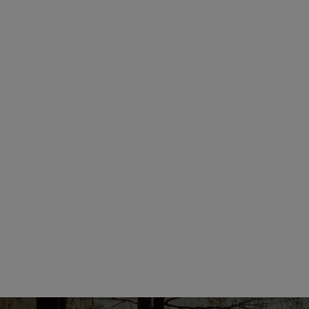
EZ CHASSE ADDICT.
 de gamme,
,
,
.
HARKILA
SEELAND
DEERHUNTER
ique en ligne dédié à l'univers de la chasse.
CONSEILS DE
CHASSE