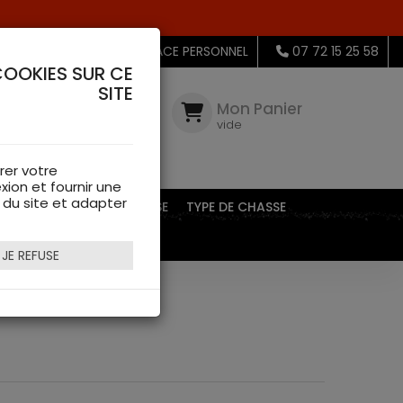
MON ESPACE PERSONNEL
07 72 15 25 58
COOKIES SUR CE
SITE
Mon
Compte
Mon Panier
connectez-
vide
vous
rer votre
xion et fournir une
s du site et adapter
EQUIPEMENTS DE CHASSE
TYPE DE CHASSE
JE REFUSE