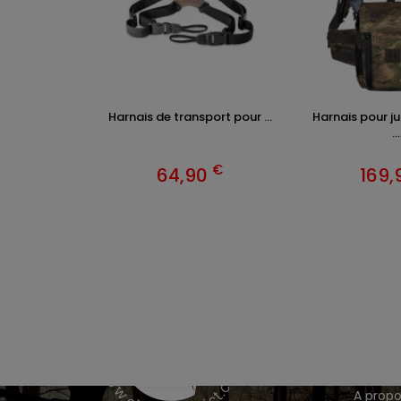
Harnais de transport pour ...
Harnais pour 
...
€
64,90
169,
VÊTEM
Chasse
Achete
INFOR
A propo