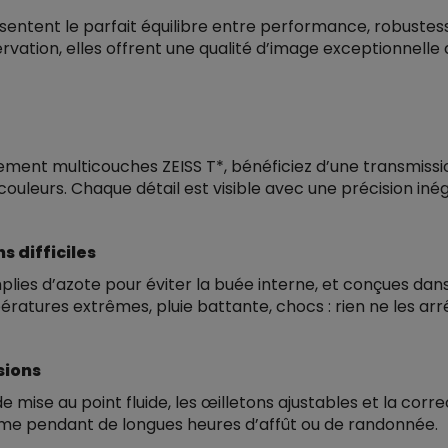
sentent le parfait équilibre entre performance, robustes
rvation, elles offrent une qualité d’image exceptionnelle
ment multicouches ZEISS T*, bénéficiez d’une transmissi
s couleurs. Chaque détail est visible avec une précision i
 difficiles
plies d’azote pour éviter la buée interne, et conçues da
tures extrêmes, pluie battante, chocs : rien ne les arr
sions
 mise au point fluide, les œilletons ajustables et la corr
même pendant de longues heures d’affût ou de randonnée.