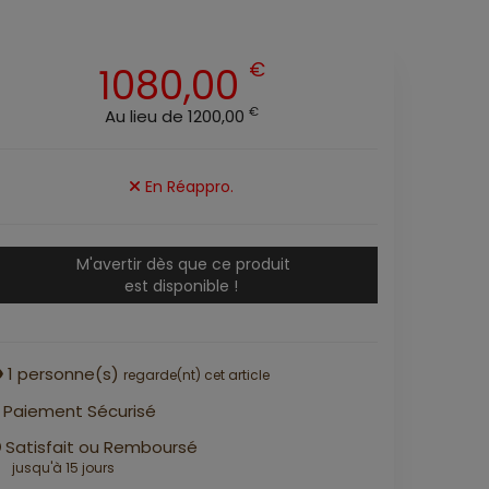
€
1080,00
€
Au lieu de 1200,00
En Réappro.
M'avertir dès que ce produit
est disponible !
1
personne(s)
regarde(nt) cet article
Paiement Sécurisé
Satisfait ou Remboursé
jusqu'à 15 jours