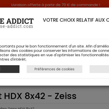
Livraison offerte à partir de 70 € de commande !
RERIE DANS LES VOSGES & SUR INTERNET
VOTRE CHOIX RELATIF AUX 
portants pour le bon fonctionnement d'un site. Afin d'amélio
ilisons des cookies pour conserver les informations de conne
ecter des statistiques en vue d'optimiser les fonctionnalité
TS DE CHASSE
RAYON FEMME
CHAUSSURES
ACCESSOIRES
tres d'intérêt.
E
Préférences de cookies
nquest HDX 8x42 - Zeiss
 HDX 8x42 - Zeiss
elles Zeiss HDX 8x42