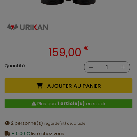
€
159,00
Quantité
AJOUTER AU PANIER
Plus que
1 article(s)
en stock
2
personne(s)
regarde(nt) cet article
+ 0,00 €
livré chez vous