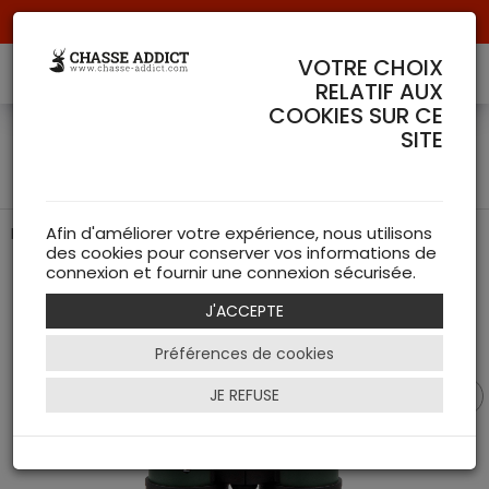
Livraison offerte à partir de 70 € de commande !
VOTRE CHOIX
RELATIF AUX
COOKIES SUR CE
JUMELLES U-TRAIL 10X42 -
SITE
Urikan
Idéales pour une observation précise en milieu naturel
Afin d'améliorer votre expérience, nous utilisons
des cookies pour conserver vos informations de
connexion et fournir une connexion sécurisée.
J'ACCEPTE
Préférences de cookies
JE REFUSE