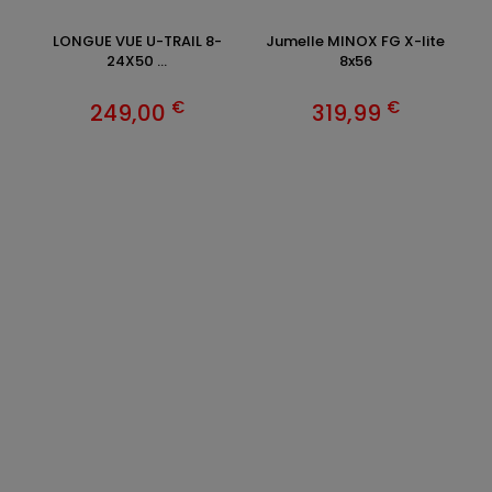
LONGUE VUE U-TRAIL 8-
Jumelle MINOX FG X-lite
Ju
24X50 ...
8x56
€
€
249,00
319,99