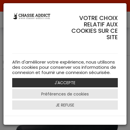
Livraison offerte à partir de 70 € de commande !
VOTRE CHOIX
RELATIF AUX
COOKIES SUR CE
Protection pour lunette en
SITE
neoprene XL - Zeiss
Protection en néoprène XL pour une protection optimale
Afin d'améliorer votre expérience, nous utilisons
des cookies pour conserver vos informations de
de votre optique
connexion et fournir une connexion sécurisée.
J'ACCEPTE
Préférences de cookies
JE REFUSE