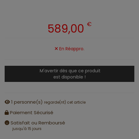
€
589,00
En Réappro.
M'avertir dès que ce produit
est disponible !
1
personne(s)
regarde(nt) cet article
Paiement Sécurisé
Satisfait ou Remboursé
jusqu'à 15 jours