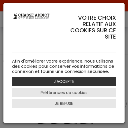
Livraison offerte à partir de 70 € de commande !
VOTRE CHOIX
RELATIF AUX
COOKIES SUR CE
Coffre de protection Rietti 7
SITE
armes 51 Kg
Coffre de protection pour arme
Afin d'améliorer votre expérience, nous utilisons
des cookies pour conserver vos informations de
connexion et fournir une connexion sécurisée.
J'ACCEPTE
Préférences de cookies
JE REFUSE