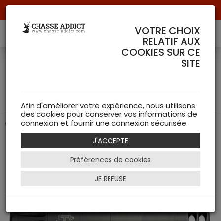
Livraison offerte à partir de 70 € de commande !
VOTRE CHOIX
RELATIF AUX
COOKIES SUR CE
Frein de bouche pour
SITE
modérateur A-TEC H2 tous
calibres
Afin d'améliorer votre expérience, nous utilisons
des cookies pour conserver vos informations de
Améliore la précision et la stabilité
connexion et fournir une connexion sécurisée.
J'ACCEPTE
Préférences de cookies
JE REFUSE