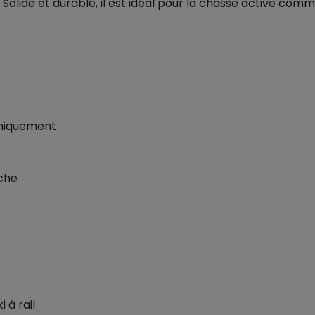
. Solide et durable, il est idéal pour la chasse active comm
 uniquement
oche
 à rail