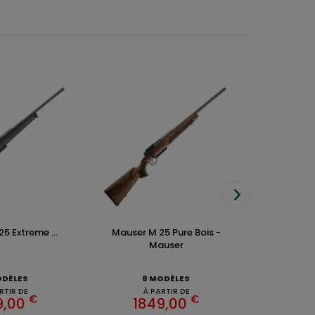
5 Extreme ...
Mauser M 25 Pure Bois -
Montage 
Mauser
1
ODÈLES
8 MODÈLES
RTIR DE
À PARTIR DE
€
€
9,00
1849,00