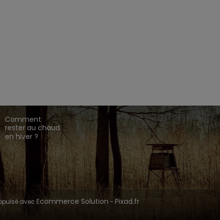
EZ CHASSE ADDICT.
 de gamme,
,
,
.
HARKILA
SEELAND
DEERHUNTER
ique en ligne dédié à l'univers de la chasse.
CONSEILS DE
CHASSE
Comment
rester au chaud
en hiver ?
Ecommerce Solution
Pixad.fr
opulsé avec
-