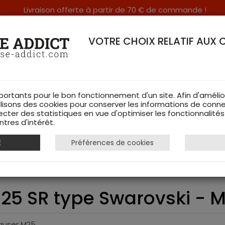
Livraison offerte à partir de 70 € de commande !
RERIE DANS LES VOSGES & SUR INTERNET
VOTRE CHOIX RELATIF AUX 
portants pour le bon fonctionnement d'un site. Afin d'amélio
ilisons des cookies pour conserver les informations de conne
ecter des statistiques en vue d'optimiser les fonctionnalité
TS DE CHASSE
RAYON FEMME
CHAUSSURES
ACCESSOIRES
tres d'intérêt.
E
Préférences de cookies
ser M25 SR type Swarovski - Mauser
5 SR type Swarovski - 
auser M25