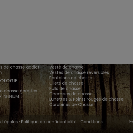
ENTS ET
TENUES DE CHASSE
DE GRANDE MARQUE SONT CH
 Addict est le spécialiste des vêtements de chasse haut
z vos vêtements de chasse et tenue de chasse sur notre bout
MATIONS
ARTICLES DE CHASSE
s de chasse addict
Veste de chasse
n
Vestes de chasse reversibles
Pantalons de chasse
OLOGIE
Gilets de chasse
Pulls de chasse
e chasse gore tex
Chemises de chasse
x INFINIUM
Lunettes & Points rouges de chasse
Carabines de Chasse
 Légales
Politique de confidentialité
Conditions
•
-
Pr