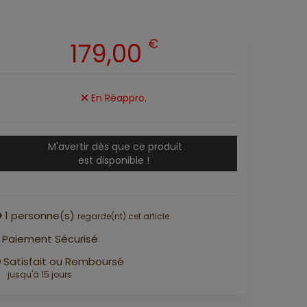
€
179,00
En Réappro.
M'avertir dès que ce produit
est disponible !
1
personne(s)
regarde(nt) cet article
Paiement Sécurisé
Satisfait ou Remboursé
jusqu'à 15 jours