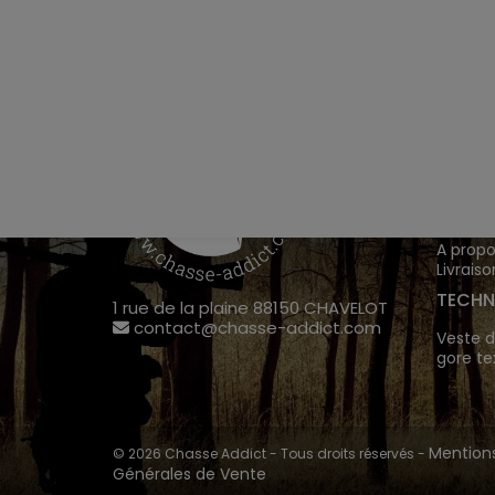
VÊTEM
Chasse
Achete
INFOR
A propo
Livraiso
TECHN
1 rue de la plaine 88150 CHAVELOT
contact@chasse-addict.com
Veste d
gore te
Mentions
© 2026 Chasse Addict - Tous droits réservés -
Générales de Vente