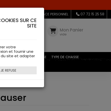
MON ESPACE PERSONNEL
07 72 15 25 58
COOKIES SUR CE
SITE
Mon
Compte
Mon Panier
connectez-
vide
vous
rer votre
xion et fournir une
s du site et adapter
EQUIPEMENTS DE CHASSE
TYPE DE CHASSE
JE REFUSE
Mauser