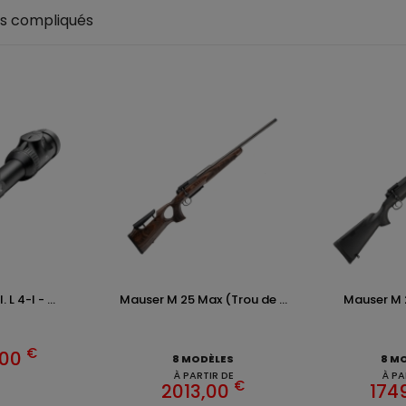
es compliqués
 L 4-I - ...
Mauser M 25 Max (Trou de ...
Mauser M 2
€
,00
8 MODÈLES
8 M
À PARTIR DE
À PA
€
2013,00
174