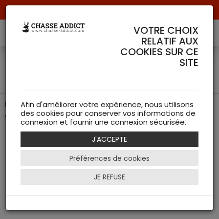
Livraison offerte à partir de 70 € de commande !
VOTRE CHOIX
RELATIF AUX
COOKIES SUR CE
Montage Mauser M25 VM
SITE
type Zeiss - Mauser
Montage fixe Mauser M25 pour optique Zeiss ? Précision
Afin d'améliorer votre expérience, nous utilisons
des cookies pour conserver vos informations de
garantie
connexion et fournir une connexion sécurisée.
J'ACCEPTE
Préférences de cookies
JE REFUSE